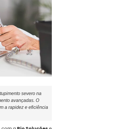
tupimento severo na
mento avançadas. O
m a rapidez e eficiência
o com a
Bio Soluções
e