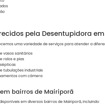
to
cados
ção
erecidos pela Desentupidora em
recemos uma variedade de serviços para atender a difere
 vasos sanitários
 ralos e pias
 sépticas
 tubulações industriais
anamentos com câmera
em bairros de Mairiporã
isponíveis em diversos bairros de Mairiporã, incluindo: