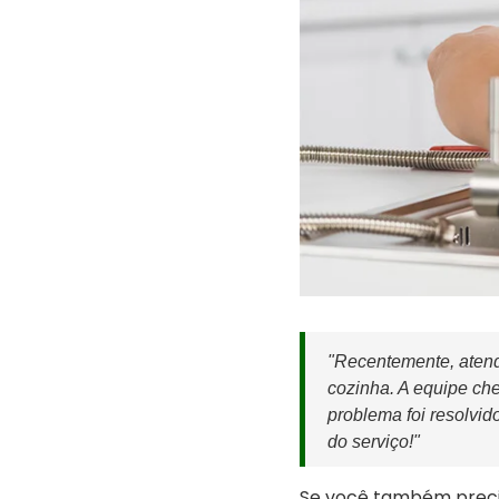
"Recentemente, atend
cozinha. A equipe ch
problema foi resolvid
do serviço!"
Se você também preci