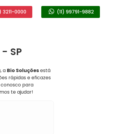
) 3211-0000
(11) 99791-9882
 - SP
, a
Bio Soluções
está
es rápidas e eficazes
r conosco para
mos te ajudar!