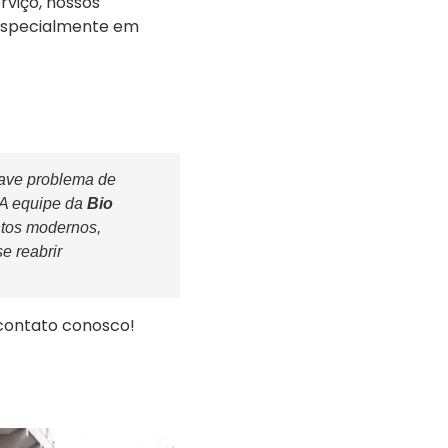
rviço, nossos
 especialmente em
rave problema de
 A equipe da
Bio
ntos modernos,
e reabrir
contato conosco!