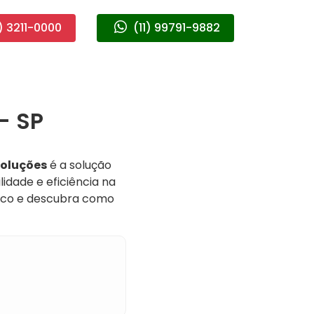
) 3211-0000
(11) 99791-9882
- SP
Soluções
é a solução
idade e eficiência na
sco e descubra como