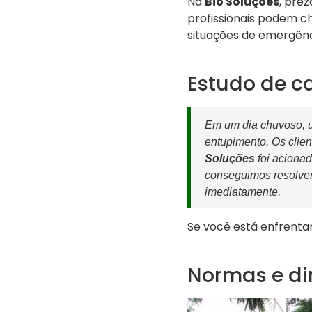
Na
Bio Soluções
, pre
profissionais podem 
situações de emergênc
Estudo de c
Em um dia chuvoso, u
entupimento. Os clien
Soluções
foi aciona
conseguimos resolver
imediatamente.
Se você está enfrenta
Normas e dir