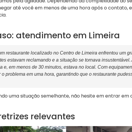
zamos pela agilidade. Dependendo da complexidade do se
chegar até você em menos de uma hora após o contato,
ia.
aso: atendimento em Limeira
m restaurante localizado no Centro de Limeira enfrentou um g
tes estavam reclamando e a situação se tornava insustentável.
da e, em menos de 30 minutos, estava no local. Com equipame
 o problema em uma hora, garantindo que o restaurante pudess
ndo uma situação semelhante, não hesite em entrar em 
etrizes relevantes