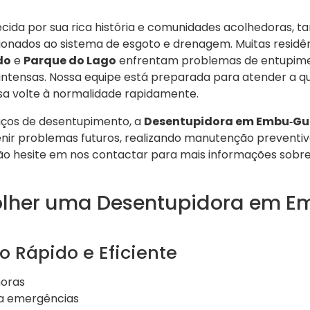
ecida por sua rica história e comunidades acolhedoras,
ionados ao sistema de esgoto e drenagem. Muitas residê
do
e
Parque do Lago
enfrentam problemas de entupime
ntensas. Nossa equipe está preparada para atender a q
sa volte à normalidade rapidamente.
iços de desentupimento, a
Desentupidora em Embu‑G
ir problemas futuros, realizando manutenção preventi
o hesite em nos contactar para mais informações sobre 
olher uma Desentupidora em 
o Rápido e Eficiente
horas
 a emergências