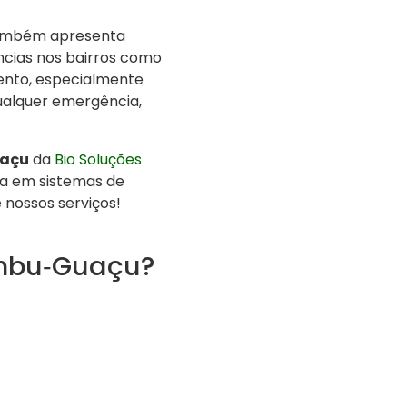
 também apresenta
ncias nos bairros como
nto, especialmente
ualquer emergência,
uaçu
da
Bio Soluções
va em sistemas de
nossos serviços!
Embu‑Guaçu?