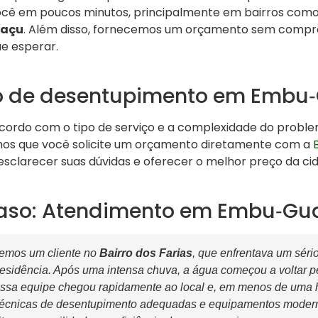
você em poucos minutos, principalmente em bairros com
uaçu
. Além disso, fornecemos um orçamento sem compr
e esperar.
ço de desentupimento em Embu
cordo com o tipo de serviço e a complexidade do probl
os que você solicite um orçamento diretamente com a
sclarecer suas dúvidas e oferecer o melhor preço da ci
Caso: Atendimento em Embu‑Gu
emos um cliente no
Bairro dos Farias
, que enfrentava um séri
esidência. Após uma intensa chuva, a água começou a voltar p
ossa equipe chegou rapidamente ao local e, em menos de uma h
 técnicas de desentupimento adequadas e equipamentos moderno