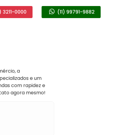
) 3211-0000
(11) 99791-9882
ércio, a
specializados e um
ndas com rapidez e
ontato agora mesmo!