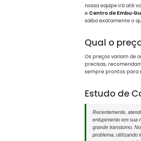
nossa equipe irá até 
e
Centro de Embu‑G
saiba exatamente o qu
Qual o pre
Os preços variam de a
precisas, recomendam
sempre prontos para e
Estudo de 
Recentemente, atend
entupimento em sua r
grande transtorno. N
problema, utilizando