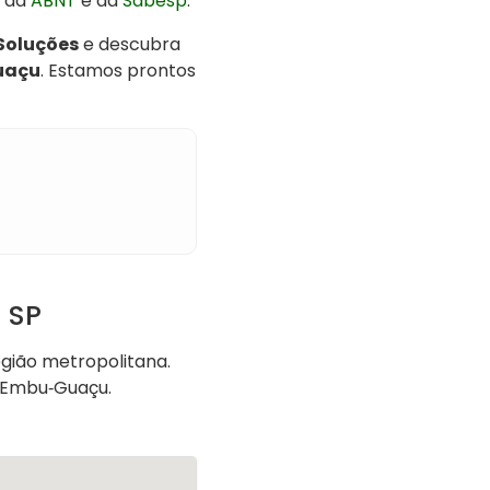
s da
ABNT
e da
Sabesp
.
 Soluções
e descubra
uaçu
. Estamos prontos
 SP
gião metropolitana.
 Embu‑Guaçu.