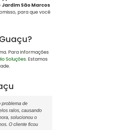
o
Jardim São Marcos
omisso, para que você
‑Guaçu?
ema. Para informações
Bio Soluções
. Estamos
dade.
açu
o problema de
elos ralos, causando
ora, solucionou o
s. O cliente ficou