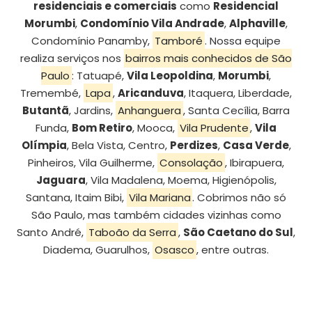
residenciais e comerciais
como
Residencial
Morumbi
,
Condomínio Vila Andrade
,
Alphaville
,
Condomínio Panamby,
Tamboré
. Nossa equipe
realiza serviços nos
bairros mais conhecidos de São
Paulo
: Tatuapé,
Vila Leopoldina
,
Morumbi
,
Tremembé,
Lapa
,
Aricanduva
, Itaquera, Liberdade,
Butantã
, Jardins,
Anhanguera
, Santa Cecília, Barra
Funda,
Bom Retiro
, Mooca,
Vila Prudente
,
Vila
Olímpia
, Bela Vista, Centro,
Perdizes
,
Casa Verde
,
Pinheiros, Vila Guilherme,
Consolação
, Ibirapuera,
Jaguara
, Vila Madalena, Moema, Higienópolis,
Santana, Itaim Bibi,
Vila Mariana
. Cobrimos não só
São Paulo, mas também cidades vizinhas como
Santo André,
Taboão da Serra
,
São Caetano do Sul
,
Diadema, Guarulhos,
Osasco
, entre outras.