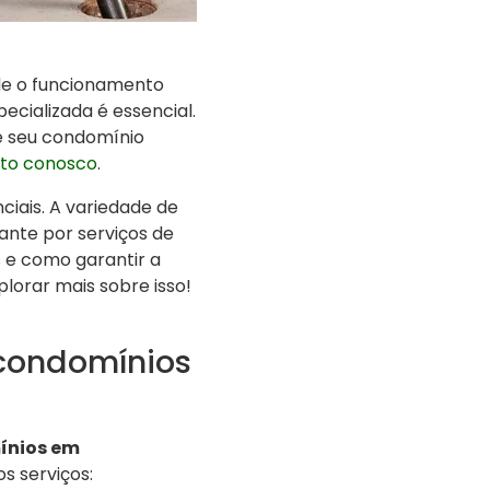
e o funcionamento
cializada é essencial.
e seu condomínio
ato conosco
.
iais. A variedade de
nte por serviços de
 e como garantir a
orar mais sobre isso!
 condomínios
ínios em
s serviços: