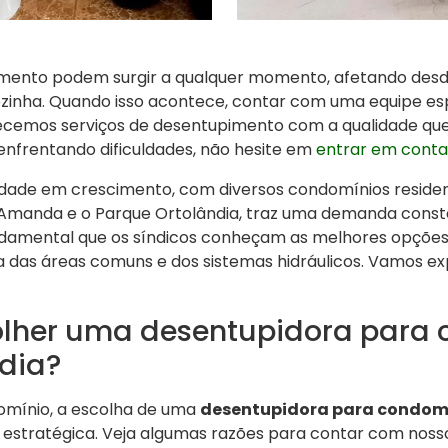
ento podem surgir a qualquer momento, afetando desd
zinha. Quando isso acontece, contar com uma equipe espe
recemos serviços de desentupimento com a qualidade qu
enfrentando dificuldades, não hesite em
entrar em cont
dade em crescimento, com diversos condomínios residenc
 Amanda e o Parque Ortolândia, traz uma demanda consta
damental que os síndicos conheçam as melhores opções
as áreas comuns e dos sistemas hidráulicos. Vamos expl
olher uma desentupidora para
dia?
omínio, a escolha de uma
desentupidora para condom
 estratégica. Veja algumas razões para contar com nosso