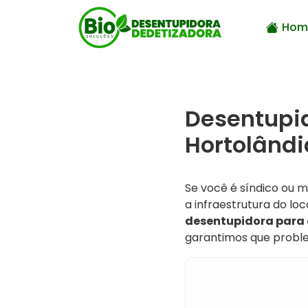
Hom
Desentupi
Hortolândi
Se você é síndico ou
a infraestrutura do lo
desentupidora para
garantimos que probl