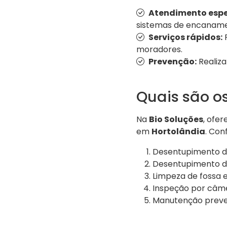
Atendimento espe
sistemas de encaname
Serviços rápidos:
R
moradores.
Prevenção:
Realiza
Quais são os
Na
Bio Soluções
, ofe
em
Hortolândia
. Conf
Desentupimento de
Desentupimento de
Limpeza de fossa e
Inspeção por câme
Manutenção preve