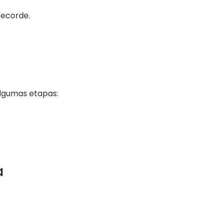
ecorde.
lgumas etapas:
a