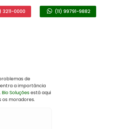
) 3211-0000
(11) 99791-9882
problemas de
entra a importância
A
Bio Soluções
está aqui
s os moradores.