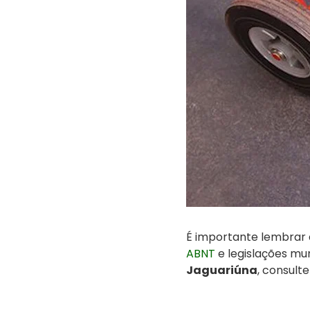
É importante lembrar 
ABNT
e legislações mu
Jaguariúna
, consult