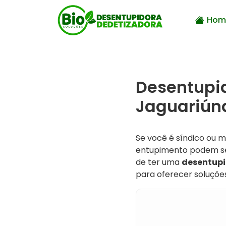
Hom
Desentupi
Jaguariúna
Se você é síndico ou
entupimento podem se
de ter uma
desentupi
para oferecer soluções