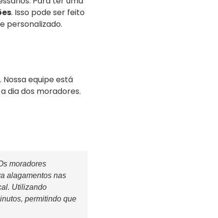
ssários. Para ter uma
ões
. Isso pode ser feito
e personalizado.
 Nossa equipe está
 a dia dos moradores.
Os moradores
va alagamentos nas
l. Utilizando
nutos, permitindo que