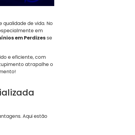
e qualidade de vida. No
 especialmente em
nios em Perdizes
se
do e eficiente, com
ntupimento atrapalhe o
amento!
ializada
ntagens. Aqui estão