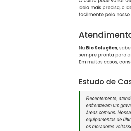
O custo pode variar d
ideia mais precisa, o id
facilmente pelo nosso
Atendimento 
Na
Bio Soluções
, sab
sempre pronta para atu
Em muitos casos, cons
Estudo de Ca
Recentemente, atend
enfrentavam um grave
áreas comuns. Nossa e
equipamentos de últi
os moradores voltass