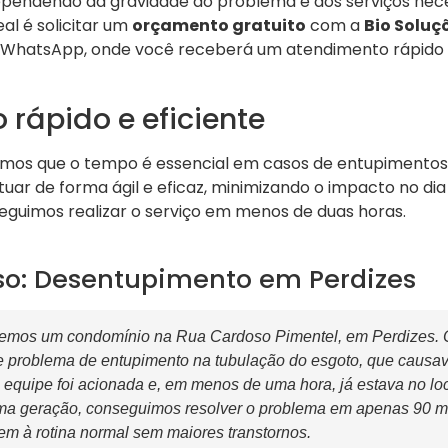
ependendo da gravidade do problema e dos serviços nece
eal é solicitar um
orçamento gratuito
com a
Bio Soluç
 WhatsApp, onde você receberá um atendimento rápido 
rápido e eficiente
emos que o tempo é essencial em casos de entupimentos.
ar de forma ágil e eficaz, minimizando o impacto no dia
eguimos realizar o serviço em menos de duas horas.
so: Desentupimento em Perdizes
emos um condomínio na Rua Cardoso Pimentel, em Perdizes. 
 problema de entupimento na tubulação do esgoto, que causa
quipe foi acionada e, em menos de uma hora, já estava no loca
ma geração, conseguimos resolver o problema em apenas 90 mi
em à rotina normal sem maiores transtornos.