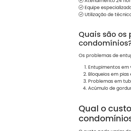
Atendimento 24 hor
Equipe especializa
Utilização de técni
Quais são os
condomínios
Os problemas de entup
Entupimentos em v
Bloqueios em pias 
Problemas em tub
Acúmulo de gordur
Qual o cust
condomínios