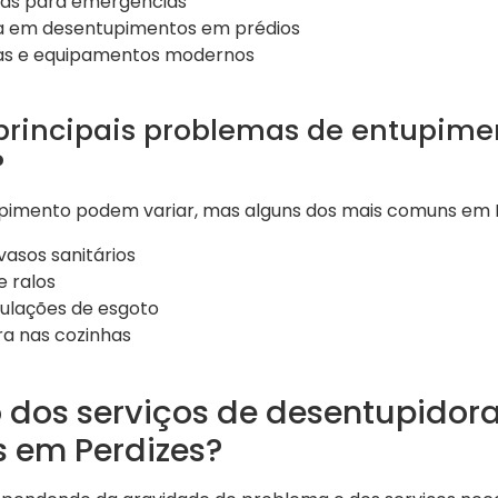
as para emergências
da em desentupimentos em prédios
cas e equipamentos modernos
 principais problemas de entupim
?
imento podem variar, mas alguns dos mais comuns em P
asos sanitários
e ralos
ulações de esgoto
a nas cozinhas
o dos serviços de desentupidor
 em Perdizes?