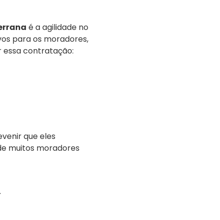
errana
é a agilidade no
vos para os moradores,
r essa contratação:
venir que eles
de muitos moradores
.