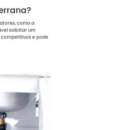
errana?
fatores, como a
el solicitar um
 competitivos e pode