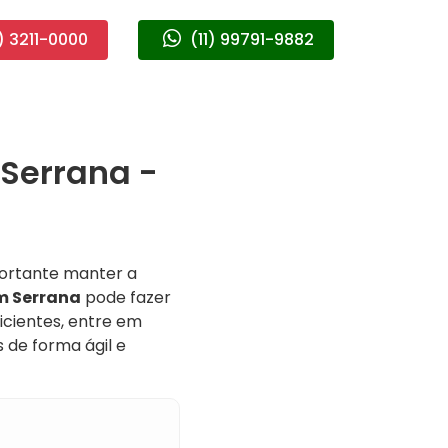
) 3211-0000
(11) 99791-9882
Serrana -
ortante manter a
m Serrana
pode fazer
icientes, entre em
 de forma ágil e