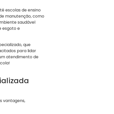
até escolas de ensino
s de manutenção, como
mbiente saudável
e esgoto e
ecializado, que
acitados para lidar
 um atendimento de
cola!
ializada
as vantagens,