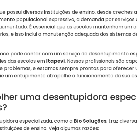
ue possui diversas instituições de ensino, desde creches 
mento populacional expressivo, a demanda por serviço
aumentado. É essencial que as escolas mantenham um a
rios, e isso inclui a manutenção adequada dos sistemas d
 você pode contar com um serviço de desentupimento esp
des das escolas em
Itapevi
. Nossos profissionais são cap
 de problemas, e estamos sempre prontos para oferecer
que um entupimento atrapalhe o funcionamento da sua es
olher uma desentupidora espec
s?
upidora especializada, como a
Bio Soluções
, traz divers
tituições de ensino. Veja algumas razões: