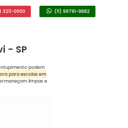
) 3211-0000
(11) 99791-9882
i - SP
 entupimento podem
ora para escolas em
s permaneçam limpas e