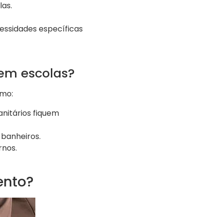
as.
ssidades específicas
 em escolas?
omo:
nitários fiquem
 banheiros.
rnos.
ento?