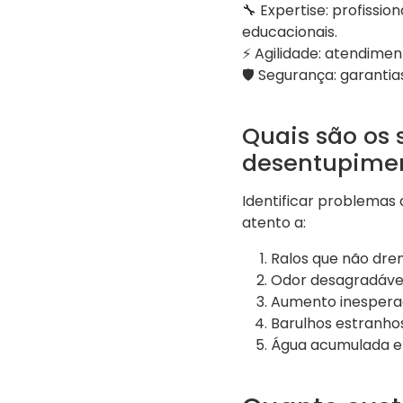
🔧 Expertise: profiss
educacionais.
⚡ Agilidade: atendime
🛡️ Segurança: garant
Quais são os 
desentupime
Identificar problemas 
atento a:
Ralos que não dr
Odor desagradável
Aumento inesperad
Barulhos estranho
Água acumulada e