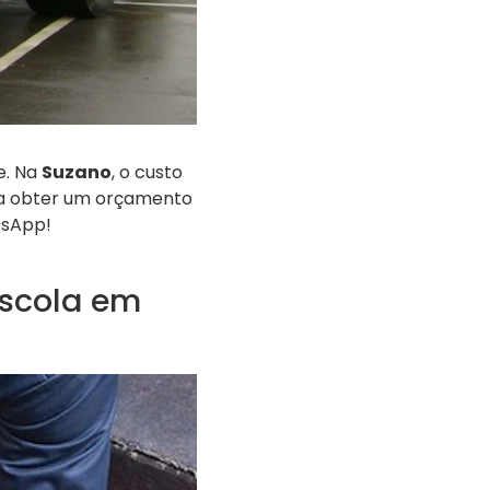
e. Na
Suzano
, o custo
ra obter um orçamento
tsApp!
scola em