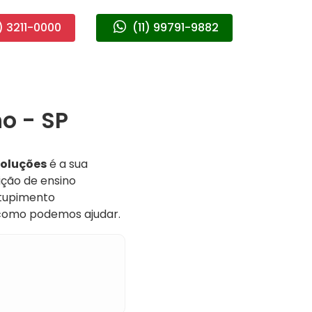
) 3211-0000
(11) 99791-9882
o - SP
Soluções
é a sua
ição de ensino
ntupimento
 como podemos ajudar.