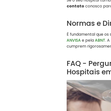
Se o seu hospital ta
contato
conosco par
Normas e Di
É fundamental que os 
ANVISA
e pela
ABNT
. A
cumprem rigorosamente
FAQ - Pergu
Hospitais e