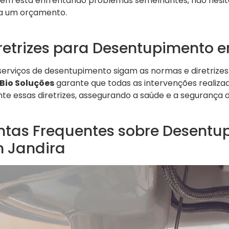
mbém está enfrentando problemas semelhantes, não hesi
a um orçamento.
retrizes para Desentupimento e
serviços de desentupimento sigam as normas e diretrizes
Bio Soluções
garante que todas as intervenções realiza
 essas diretrizes, assegurando a saúde e a segurança d
ntas Frequentes sobre Desentu
m Jandira