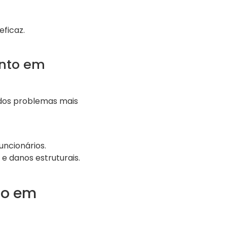
ficaz.
ento em
 dos problemas mais
ncionários.
 danos estruturais.
to em