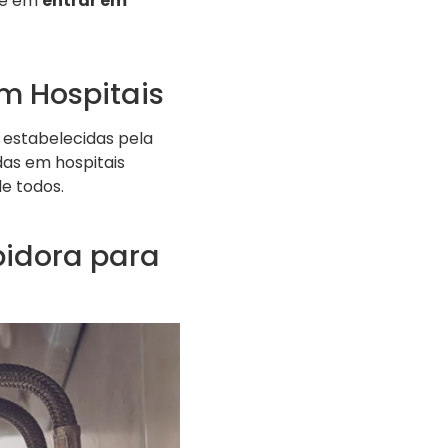
te em
entrar em
m Hospitais
 estabelecidas pela
das em hospitais
e todos.
pidora para