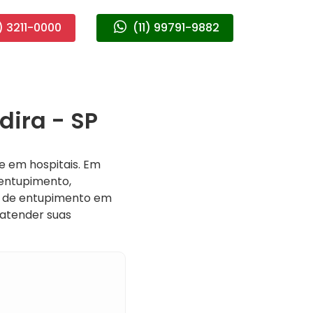
) 3211-0000
(11) 99791-9882
dira - SP
e em hospitais. Em
entupimento,
as de entupimento em
 atender suas