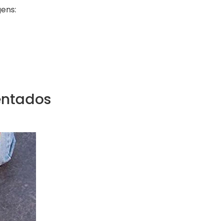
ens:
entados