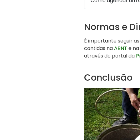
Como agendar um 
Normas e Di
É importante seguir a
contidas na
ABNT
e na 
através do portal da
P
Conclusão