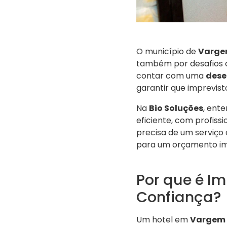
O município de
Varge
também por desafios 
contar com uma
dese
garantir que imprevis
Na
Bio Soluções
, ent
eficiente, com profiss
precisa de um serviç
para um orçamento im
Por que é I
Confiança?
Um hotel em
Vargem 