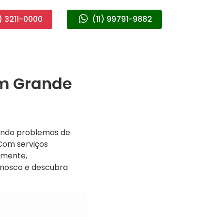
) 3211-0000
(11) 99791-9882
em Grande
ando problemas de
 Com serviços
amente,
onosco e descubra