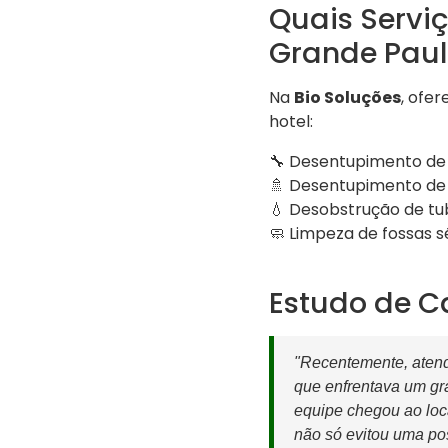
Quais Servi
Grande Paul
Na
Bio Soluções
, ofe
hotel:
🔧 Desentupimento de 
🚿 Desentupimento de 
💧 Desobstrução de tu
🧼 Limpeza de fossas s
Estudo de C
"Recentemente, atend
que enfrentava um gr
equipe chegou ao loca
não só evitou uma pos