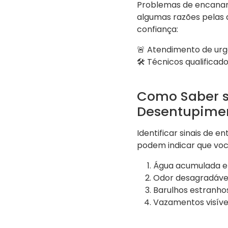
Problemas de encanam
algumas razões pelas 
confiança:
🚨 Atendimento de urg
🛠️ Técnicos qualificad
Como Saber s
Desentupime
Identificar sinais de e
podem indicar que você
Água acumulada em
Odor desagradáve
Barulhos estranho
Vazamentos visíve