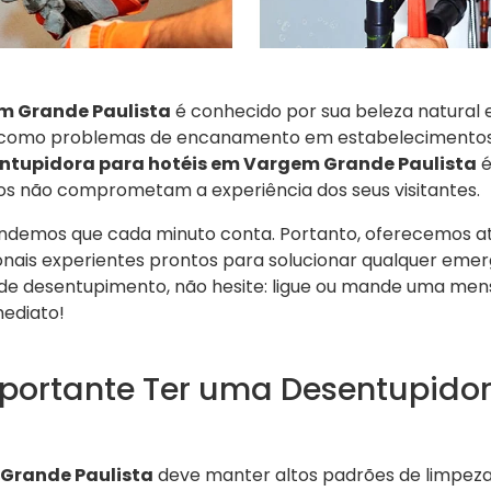
m Grande Paulista
é conhecido por sua beleza natural 
como problemas de encanamento em estabelecimentos 
ntupidora para hotéis em Vargem Grande Paulista
é
tos não comprometam a experiência dos seus visitantes.
endemos que cada minuto conta. Portanto, oferecemos a
ionais experientes prontos para solucionar qualquer emer
o de desentupimento, não hesite: ligue ou mande uma m
ediato!
mportante Ter uma Desentupido
Grande Paulista
deve manter altos padrões de limpeza 