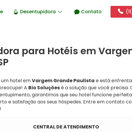
e
Desentupidora
Contato
(11
dora para Hotéis em Varg
SP
e um hotel em
Vargem Grande Paulista
e está enfrent
preocupe! A
Bio Soluções
é a solução que você precisa.
entupimento, garantimos que seu hotel funcione perfeit
to e satisfação aos seus hóspedes. Entre em contato c
!
CENTRAL DE ATENDIMENTO