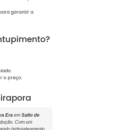
para garantir a
entupimento?
iado.
r o preço.
Pirapora
va Era
em
Salto de
rodução. Com um
izando hidrojateamento