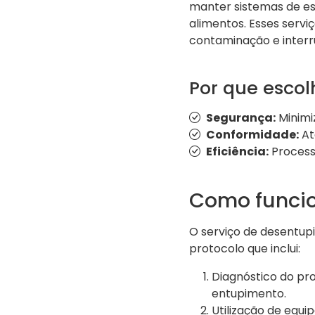
manter sistemas de e
alimentos. Esses servi
contaminação e interr
Por que esco
Segurança:
Minimiz
Conformidade:
At
Eficiência:
Process
Como funcio
O serviço de desentup
protocolo que inclui:
Diagnóstico do pro
entupimento.
Utilização de equ