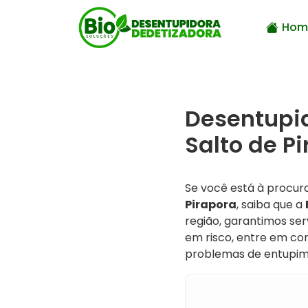
Hom
Desentupid
Salto de Pi
Se você está à procu
Pirapora
, saiba que a
região, garantimos ser
em risco, entre em co
problemas de entupim