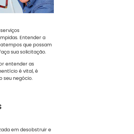
serviços
ompidas. Entender a
ntratempos que possam
faça sua solicitação.
or entender as
entício é vital, é
 seu negócio.
s
ada em desobstruir e