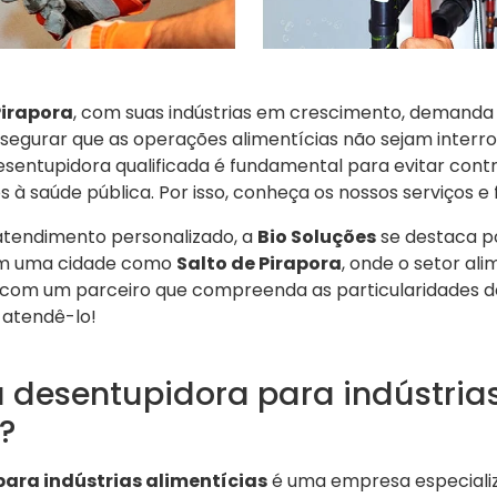
Pirapora
, com suas indústrias em crescimento, demanda 
ssegurar que as operações alimentícias não sejam interr
sentupidora qualificada é fundamental para evitar co
os à saúde pública. Por isso, conheça os nossos serviços e 
atendimento personalizado, a
Bio Soluções
se destaca p
 Em uma cidade como
Salto de Pirapora
, onde o setor alim
 com um parceiro que compreenda as particularidades do
 atendê-lo!
 desentupidora para indústria
?
ara indústrias alimentícias
é uma empresa especializ