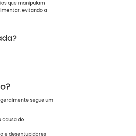
ias que manipulam
limentar, evitando a
ada?
to?
geralmente segue um
a causa do
o e desentupidores