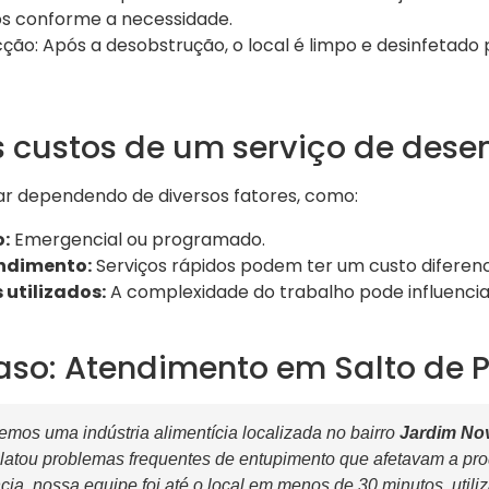
s conforme a necessidade.
ção: Após a desobstrução, o local é limpo e desinfetado 
s custos de um serviço de des
r dependendo de diversos fatores, como:
o:
Emergencial ou programado.
ndimento:
Serviços rápidos podem ter um custo diferenc
utilizados:
A complexidade do trabalho pode influencia
aso: Atendimento em Salto de 
mos uma indústria alimentícia localizada no bairro
Jardim No
relatou problemas frequentes de entupimento que afetavam a p
ia, nossa equipe foi até o local em menos de 30 minutos, util