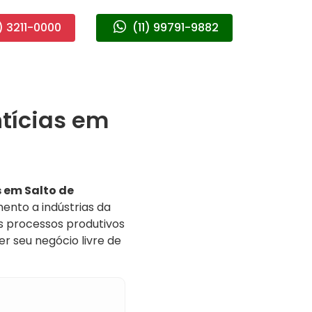
) 3211-0000
(11) 99791-9882
tícias em
 em Salto de
ento a indústrias da
us processos produtivos
 seu negócio livre de