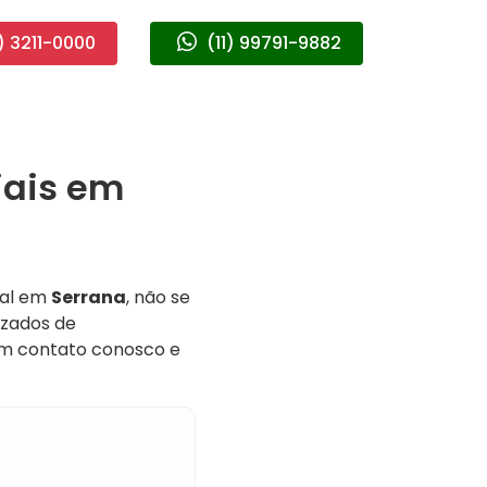
) 3211-0000
(11) 99791-9882
iais em
ial em
Serrana
, não se
izados de
em contato conosco e