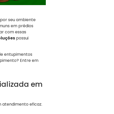
a por seu ambiente
muns em prédios
dar com essas
oluções
possui
sde entupimentos
upimento? Entre em
ializada em
 atendimento eficaz.