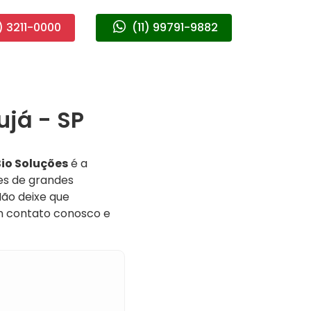
) 3211-0000
(11) 99791-9882
já - SP
io Soluções
é a
es de grandes
Não deixe que
m contato conosco e