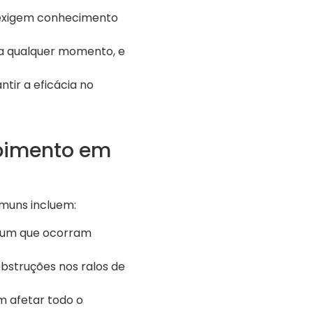
 exigem conhecimento
a qualquer momento, e
tir a eficácia no
upimento em
muns incluem:
omum que ocorram
bstruções nos ralos de
 afetar todo o