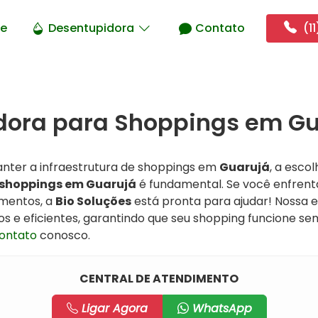
e
Desentupidora
Contato
(11
dora para Shoppings em Gu
nter a infraestrutura de shoppings em
Guarujá
, a esco
 shoppings em Guarujá
é fundamental. Se você enfren
mentos, a
Bio Soluções
está pronta para ajudar! Nossa e
os e eficientes, garantindo que seu shopping funcione se
ontato
conosco.
CENTRAL DE ATENDIMENTO
Ligar Agora
WhatsApp