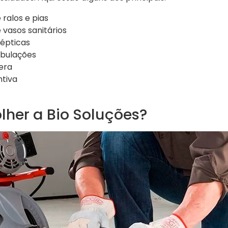
ralos e pias
vasos sanitários
sépticas
ubulações
era
tiva
lher a Bio Soluções?