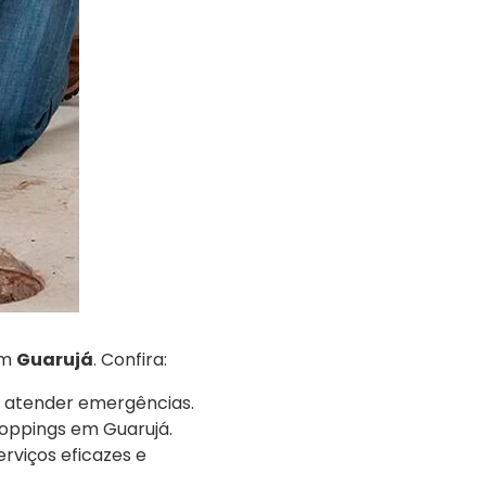
em
Guarujá
. Confira:
a atender emergências.
oppings em Guarujá.
rviços eficazes e