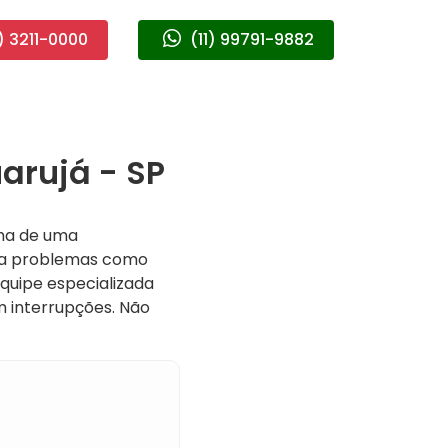
) 3211-0000
(11) 99791-9882
arujá - SP
lha de uma
ta problemas como
quipe especializada
m interrupções. Não