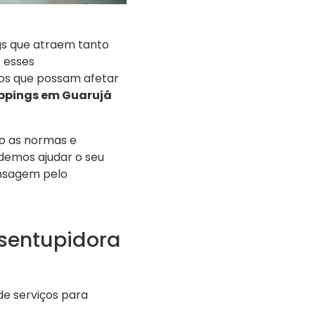
gs que atraem tanto
 esses
os que possam afetar
ppings em Guarujá
o as normas e
demos ajudar o seu
ensagem pelo
esentupidora
e serviços para