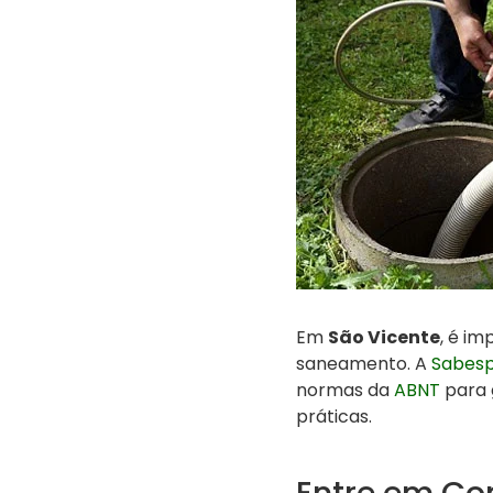
Em
São Vicente
, é im
saneamento. A
Sabes
normas da
ABNT
para 
práticas.
Entre em Co