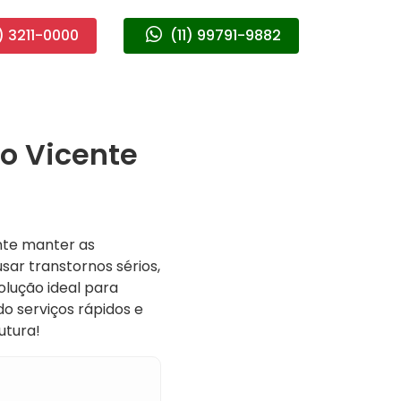
) 3211-0000
(11) 99791-9882
o Vicente
nte manter as
ar transtornos sérios,
olução ideal para
do serviços rápidos e
utura!