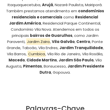
Itaquaquecetuba,
Arujá
, Nazaré Paulista, Mairiporã.
Também prestamos atendimento em
condomínios
residenciais e comerciais
como
Residencial
Jardim América
, Residencial Parque Continental,
Condomínio Vila Nova. Atendemos em todos os
principais
bairros de Guarulhos
, como Jardim
Paraventi,
Jardim Zaira
,
Vila Galvão
,
Centro
, Ponte
Grande, Taboão, Vila Endres,
Jardim Tranquilidade
,
Vila Barros,
Cumbica
, Vila Rio de Janeiro, Vila Rosália,
Macedo
,
Cidade Martins
,
Jardim São Paulo
, Vila
Augusta,
Pimentas
, Bonsucesso,
Jardim Presidente
Dutra
, Gopouva.
Palavras-Chave