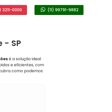
) 3211-0000
(11) 99791-9882
 - SP
ções
é a solução ideal
idos e eficientes, com
descubra como podemos