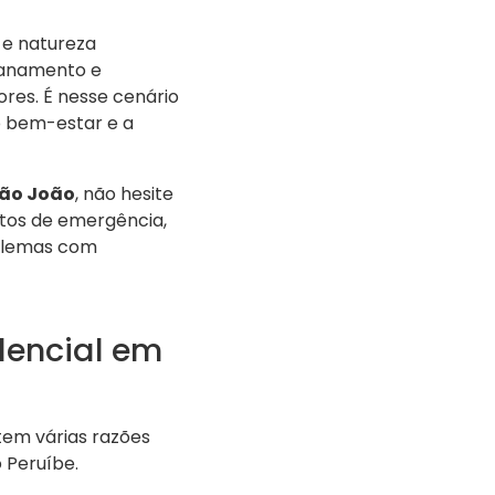
s e natureza
canamento e
res. É nesse cenário
o bem-estar e a
ão João
, não hesite
tos de emergência,
oblemas com
dencial em
em várias razões
 Peruíbe.