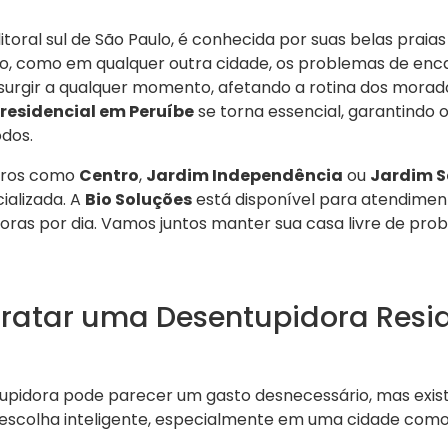
litoral sul de São Paulo, é conhecida por suas belas praia
to, como em qualquer outra cidade, os problemas de en
rgir a qualquer momento, afetando a rotina dos morado
residencial em Peruíbe
se torna essencial, garantindo 
odos.
irros como
Centro
,
Jardim Independência
ou
Jardim S
ializada. A
Bio Soluções
está disponível para atendimen
oras por dia. Vamos juntos manter sua casa livre de pr
tratar uma Desentupidora Resi
pidora pode parecer um gasto desnecessário, mas exist
a escolha inteligente, especialmente em uma cidade como