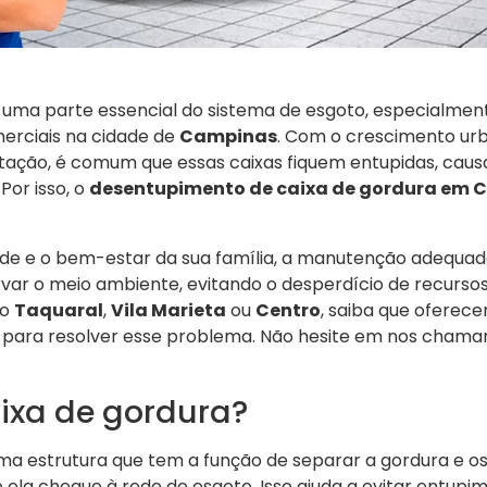
 uma parte essencial do sistema de esgoto, especialmen
erciais na cidade de
Campinas
. Com o crescimento ur
ntação, é comum que essas caixas fiquem entupidas, caus
Por isso, o
desentupimento de caixa de gordura em 
úde e o bem-estar da sua família, a manutenção adequad
var o meio ambiente, evitando o desperdício de recursos
mo
Taquaral
,
Vila Marieta
ou
Centro
, saiba que ofere
z para resolver esse problema. Não hesite em nos cham
aixa de gordura?
ma estrutura que tem a função de separar a gordura e os 
 ela chegue à rede de esgoto. Isso ajuda a evitar entupi