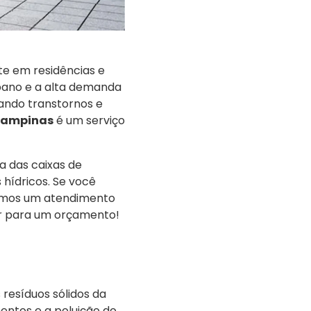
te em residências e
bano e a alta demanda
ando transtornos e
Campinas
é um serviço
a das caixas de
 hídricos. Se você
cemos um atendimento
ar para um orçamento!
resíduos sólidos da
mentos e a poluição do