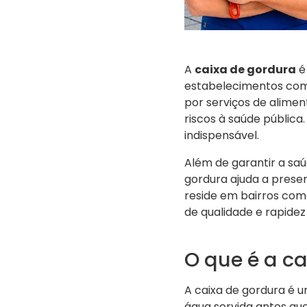
A
caixa de gordura
é
estabelecimentos com
por serviços de alime
riscos à saúde pública. 
indispensável.
Além de garantir a sa
gordura ajuda a preser
reside em bairros co
de qualidade e rapide
O que é a c
A caixa de gordura é u
água servida antes que