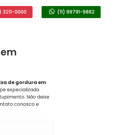
) 3211-0000
(11) 99791-9882
 em
ixa de gordura em
ipe especializada
ntupimento. Não deixe
ontato conosco e