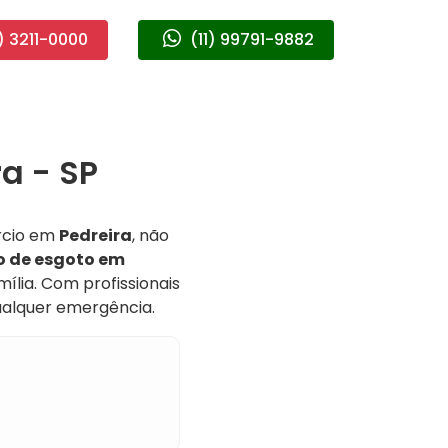
) 3211-0000
(11) 99791-9882
a - SP
rcio em
Pedreira
, não
 de esgoto em
ília. Com profissionais
ualquer emergência.