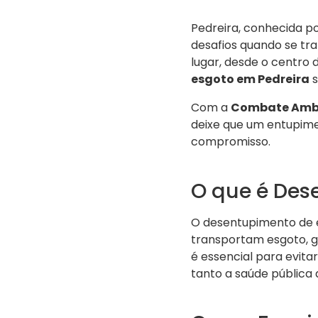
Pedreira, conhecida p
desafios quando se tr
lugar, desde o centro 
esgoto em Pedreira
s
Com a
Combate Amb
deixe que um entupime
compromisso.
O que é Des
O desentupimento de 
transportam esgoto, ga
é essencial para evit
tanto a saúde pública q