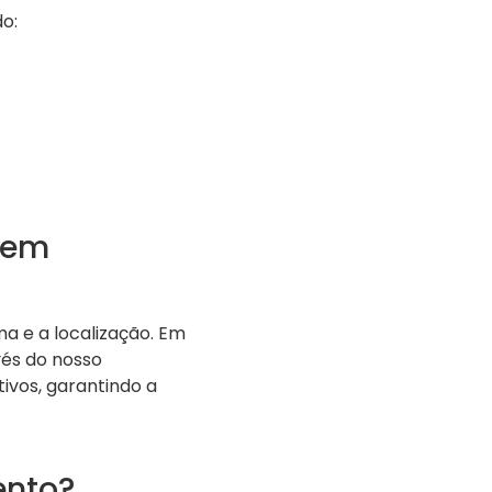
do:
 em
a e a localização. Em
vés do nosso
ivos, garantindo a
ento?