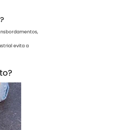
?
ansbordamentos,
trial evita a
to?