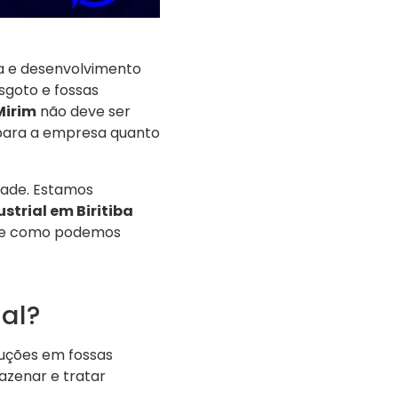
ria e desenvolvimento
sgoto e fossas
Mirim
não deve ser
 para a empresa quanto
dade. Estamos
trial em Biritiba
os e como podemos
al?
ruções em fossas
azenar e tratar