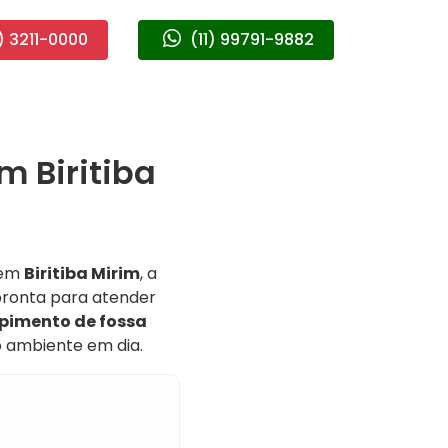
) 3211-0000
(11) 99791-9882
m Biritiba
 em
Biritiba Mirim
, a
pronta para atender
pimento de fossa
o ambiente em dia.