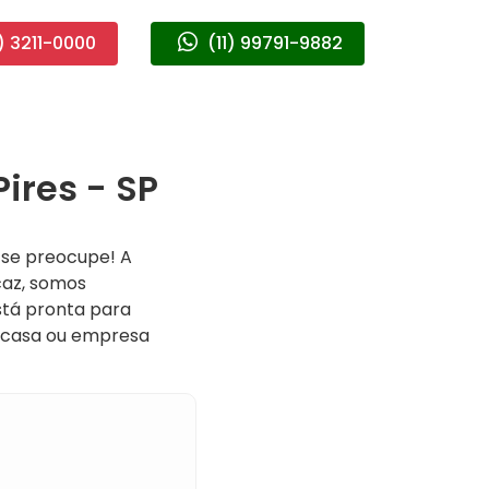
) 3211-0000
(11) 99791-9882
ires - SP
 se preocupe! A
caz, somos
stá pronta para
a casa ou empresa