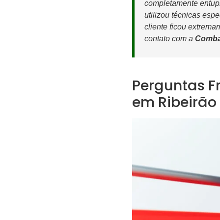
completamente entupi
utilizou técnicas esp
cliente ficou extrema
contato com a
Comba
Perguntas F
em Ribeirão 