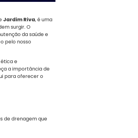
e
Jardim Riva
, é uma
em surgir. O
utenção da saúde e
co pelo nosso
ética e
eça a importância de
i para oferecer o
as de drenagem que