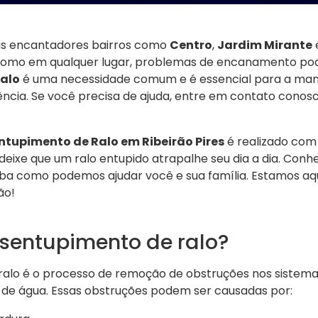
eus encantadores bairros como
Centro
,
Jardim Mirante
como em qualquer lugar, problemas de encanamento pod
alo
é uma necessidade comum e é essencial para a man
ência. Se você precisa de ajuda, entre em contato conos
ntupimento de Ralo em Ribeirão Pires
é realizado com 
deixe que um ralo entupido atrapalhe seu dia a dia. Conh
iba como podemos ajudar você e sua família. Estamos aqu
ão!
esentupimento de ralo?
ralo é o processo de remoção de obstruções nos sistem
e água. Essas obstruções podem ser causadas por: