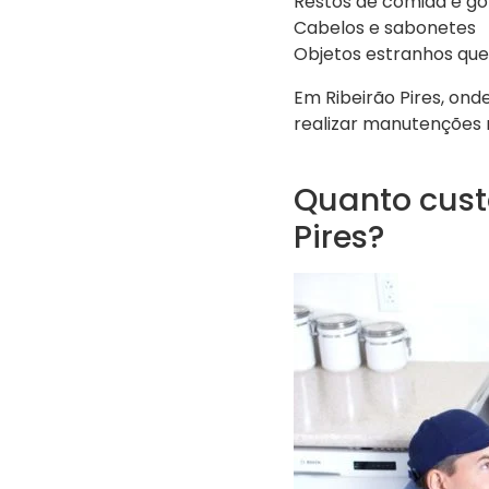
Restos de comida e go
Cabelos e sabonetes
Objetos estranhos que
Em Ribeirão Pires, ond
realizar manutenções 
Quanto cust
Pires?