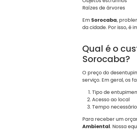
Objetos estranhos
Raízes de árvores
Em
Sorocaba
, probl
da cidade. Por isso, é
Qual é o cu
Sorocaba?
O preço do desentupim
serviço. Em geral, os f
Tipo de entupime
Acesso ao local
Tempo necessário 
Para receber um orça
Ambiental
. Nossa eq