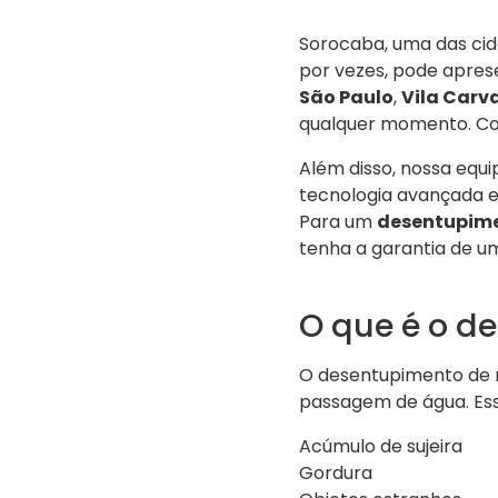
Sorocaba, uma das cida
por vezes, pode apres
São Paulo
,
Vila Carv
qualquer momento. Con
Além disso, nossa equi
tecnologia avançada e 
Para um
desentupime
tenha a garantia de um
O que é o d
O desentupimento de r
passagem de água. Ess
Acúmulo de sujeira
Gordura