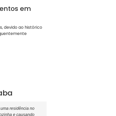
mentos em
devido ao histórico
requentemente
caba
 uma residência no
 cozinha e causando