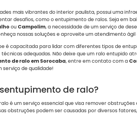
des mais vibrantes do interior paulista, possui uma infra
entar desafios, como o entupimento de ralos. Seja em b
alho
ou
Campolim
, a necessidade de um serviço de des
heça nossas soluções e aproveite um atendimento ágil e
pe é capacitada para lidar com diferentes tipos de entu
técnicas adequadas. Não deixe que um ralo entupido atra
nto de ralo em Sorocaba
, entre em contato com a
Co
 serviço de qualidade!
esentupimento de ralo?
alo é um serviço essencial que visa remover obstruçõe
as obstruções podem ser causadas por diversos fatores