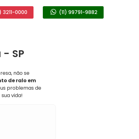
) 3211-0000
(11) 99791-9882
 - SP
resa, não se
to de ralo em
seus problemas de
sua vida!