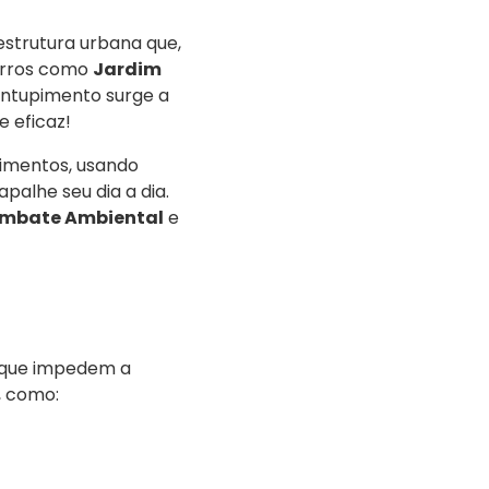
estrutura urbana que,
airros como
Jardim
entupimento surge a
 eficaz!
pimentos, usando
palhe seu dia a dia.
mbate Ambiental
e
s que impedem a
, como: