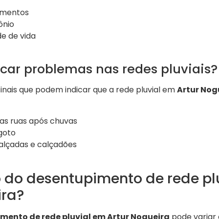
amentos
ônio
de de vida
car problemas nas redes pluviais?
sinais que podem indicar que a rede pluvial em
Artur Nog
as ruas após chuvas
goto
lçadas e calçadões
o do desentupimento de rede pl
ira?
mento de rede pluvial em Artur Nogueira
pode variar