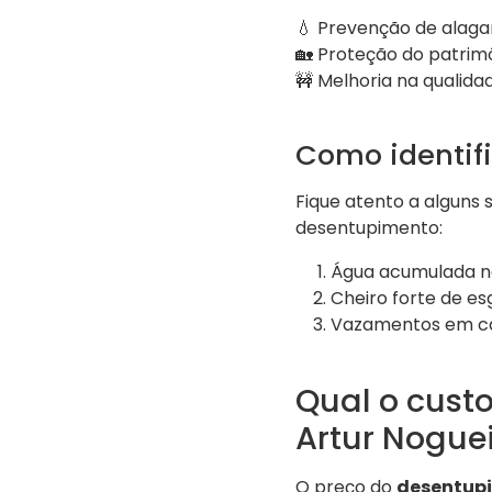
💧 Prevenção de alag
🏡 Proteção do patrim
🚧 Melhoria na qualida
Como identifi
Fique atento a alguns 
desentupimento:
Água acumulada n
Cheiro forte de es
Vazamentos em ca
Qual o cust
Artur Nogue
O preço do
desentupi