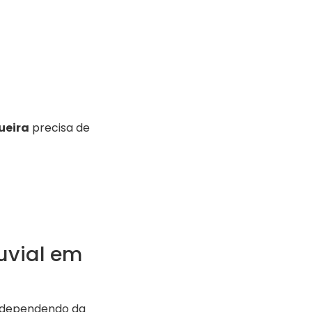
ueira
precisa de
uvial em
 dependendo da