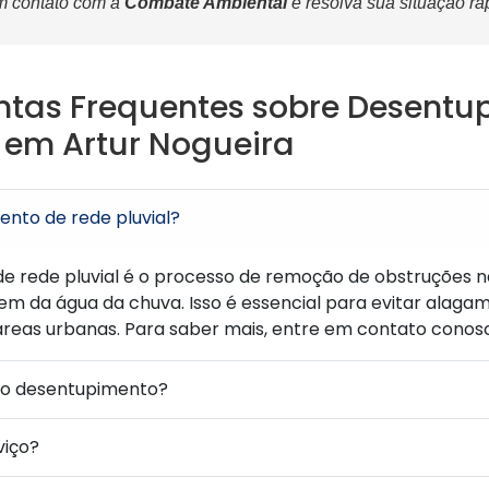
m contato com a
Combate Ambiental
e resolva sua situação r
ntas Frequentes sobre Desentu
l em Artur Nogueira
nto de rede pluvial?
e rede pluvial é o processo de remoção de obstruções n
 da água da chuva. Isso é essencial para evitar alagam
áreas urbanas. Para saber mais, entre em contato conos
 o desentupimento?
viço?