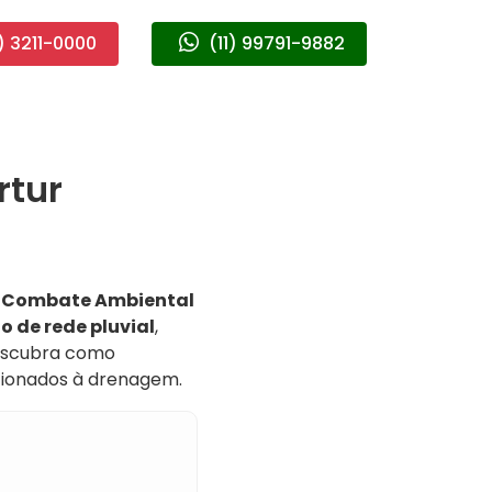
) 3211-0000
(11) 99791-9882
rtur
a
Combate Ambiental
 de rede pluvial
,
descubra como
cionados à drenagem.