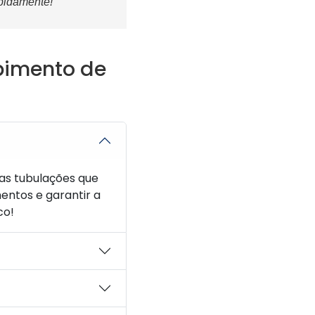
apidamente!
pimento de
as tubulações que
entos e garantir a
co!