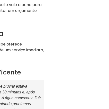
vel e vale a pena para
citar um orçamento
a
ipe oferece
de um serviço imediato,
Vicente
 pluvial estava
 30 minutos e, após
A água começou a fluir
entando problemas