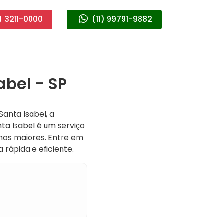
) 3211-0000
(11) 99791-9882
bel - SP
anta Isabel, a
ta Isabel é um serviço
nos maiores. Entre em
ápida e eficiente.