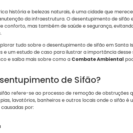
rica história e belezas naturais, é uma cidade que merec
nutenção da infraestrutura. O desentupimento de sifão 
e conforto, mas também de saúde e segurança, evitando
.
plorar tudo sobre o desentupimento de sifão em Santa Isa
 e um estudo de caso para ilustrar a importância desse 
osco e saiba mais sobre como a
Combate Ambiental
pod
esentupimento de Sifão?
ifão refere-se ao processo de remoção de obstruções 
s, lavatórios, banheiros e outros locais onde o sifão é ut
 causadas por:
a