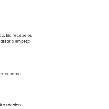
co. Ela recebe os
alizar a limpeza
ores, como:
ta técnica.