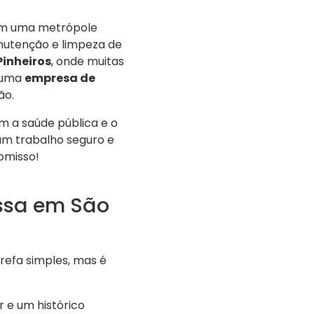
bém uma metrópole
anutenção e limpeza de
Pinheiros
, onde muitas
 uma
empresa de
ão.
 a saúde pública e o
 um trabalho seguro e
omisso!
ssa em São
efa simples, mas é
r e um histórico