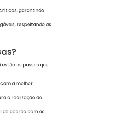
ríticas, garantindo
áveis, respeitando as
sas?
i estão os passos que
ificam a melhor
a a realização do
al de acordo com as