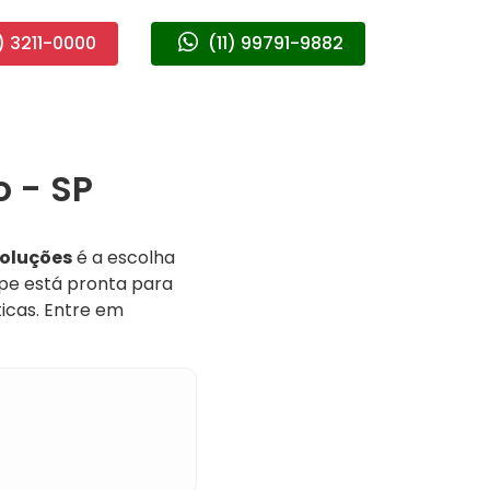
) 3211-0000
(11) 99791-9882
 - SP
Soluções
é a escolha
ipe está pronta para
icas. Entre em