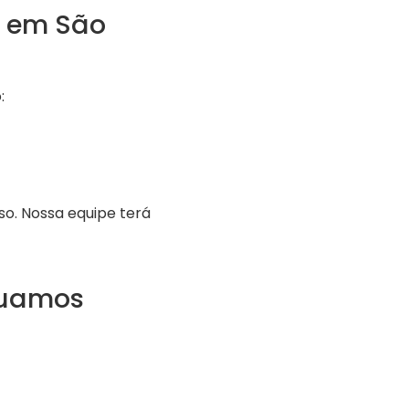
a em São
:
o. Nossa equipe terá
tuamos