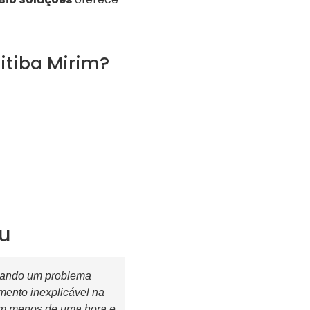
ritiba Mirim?
su
ntando um problema
ento inexplicável na
em menos de uma hora e