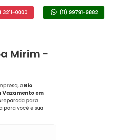
) 3211-0000
(11) 99791-9882
a Mirim -
mpresa, a
Bio
ça Vazamento em
 preparada para
a para você e sua