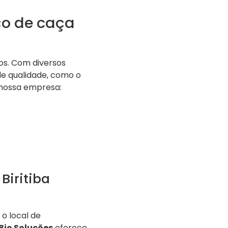
iço de caça
os. Com diversos
e qualidade, como o
 nossa empresa:
iritiba
o local de
Bio Soluções
oferece