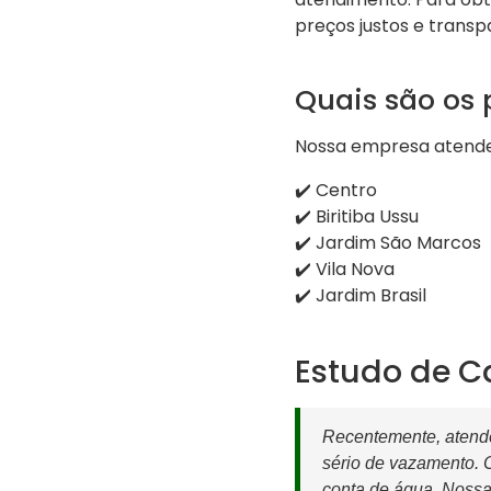
preços justos e transp
Quais são os 
Nossa empresa atende d
✔️ Centro
✔️ Biritiba Ussu
✔️ Jardim São Marcos
✔️ Vila Nova
✔️ Jardim Brasil
Estudo de C
Recentemente, atende
sério de vazamento. 
conta de água. Nossa