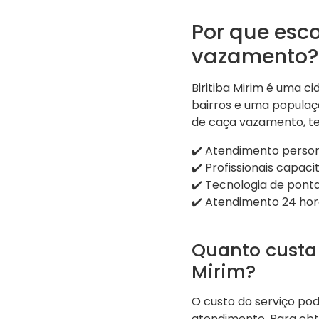
Por que esco
vazamento?
Biritiba Mirim é uma c
bairros e uma populaç
de caça vazamento, te
✔️ Atendimento person
✔️ Profissionais capaci
✔️ Tecnologia de pont
✔️ Atendimento 24 hora
Quanto custa
Mirim?
O custo do serviço po
atendimento. Para ob