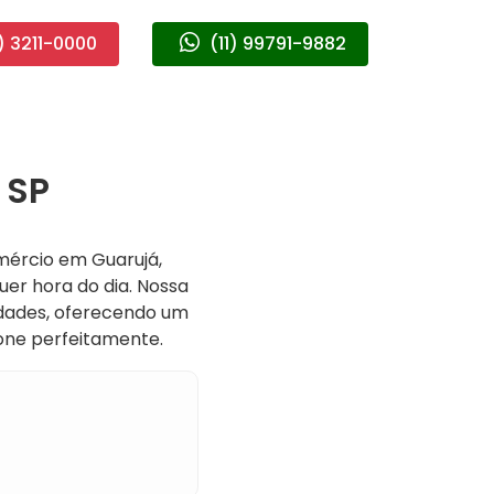
) 3211-0000
(11) 99791-9882
 SP
mércio em Guarujá,
er hora do dia. Nossa
dades, oferecendo um
ione perfeitamente.