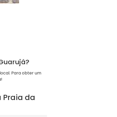
Guarujá?
local. Para obter um
a!
 Praia da