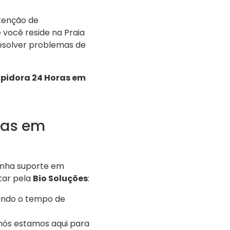
utenção de
você reside na Praia
resolver problemas de
pidora 24 Horas em
ras em
enha suporte em
tar pela
Bio Soluções
:
ando o tempo de
nós estamos aqui para