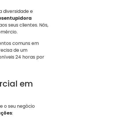
 diversidade e
esentupidora
os seus clientes. Nós,
omércio.
imentos comuns em
recisa de um
níveis 24 horas por
rcial em
e o seu negócio
uções
: