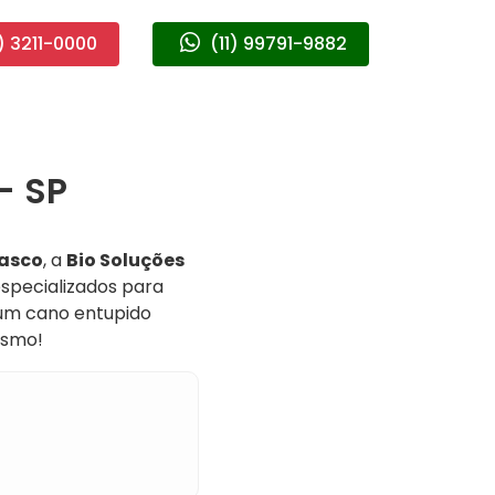
) 3211-0000
(11) 99791-9882
- SP
asco
, a
Bio Soluções
especializados para
 um cano entupido
esmo!