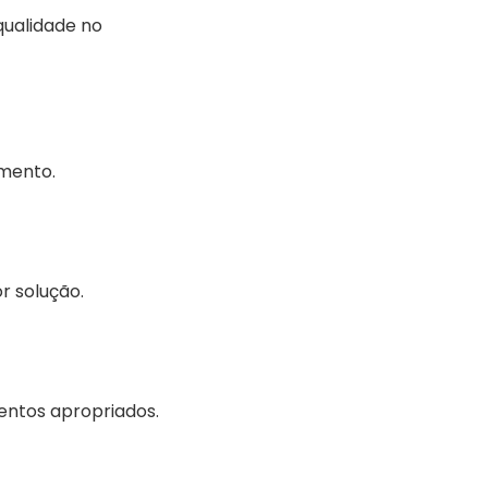
qualidade no
amento.
or solução.
entos apropriados.