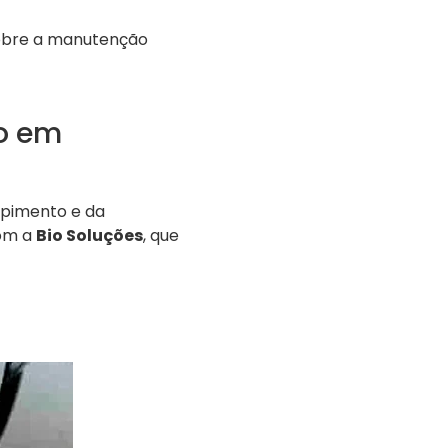
sobre a manutenção
o em
upimento e da
com a
Bio Soluções
, que