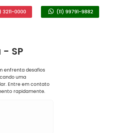
) 3211-0000
(11) 99791-9882
 - SP
m enfrenta desafios
scando uma
dar. Entre em contato
mento rapidamente.