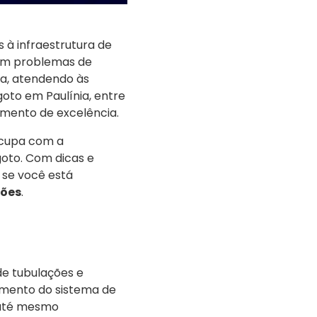
 à infraestrutura de
em problemas de
ça, atendendo às
oto em Paulínia, entre
mento de excelência.
ocupa com a
oto. Com dicas e
 se você está
ções
.
e tubulações e
namento do sistema de
 até mesmo