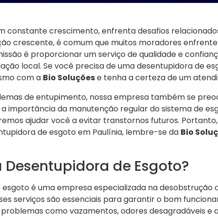
m constante crescimento, enfrenta desafios relacionados
ção crescente, é comum que muitos moradores enfrent
issão é proporcionar um serviço de qualidade e confian
ação local. Se você precisa de uma desentupidora de esg
esmo com a
Bio Soluções
e tenha a certeza de um atendi
blemas de entupimento, nossa empresa também se pre
 a importância da manutenção regular do sistema de esg
remos ajudar você a evitar transtornos futuros. Portanto,
tupidora de esgoto em Paulínia, lembre-se da
Bio Solu
 Desentupidora de Esgoto?
 esgoto é uma empresa especializada na desobstrução d
ses serviços são essenciais para garantir o bom funcio
 problemas como vazamentos, odores desagradáveis e