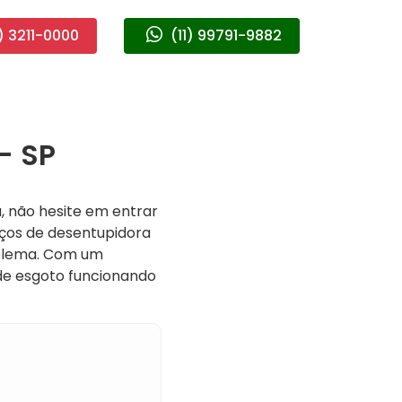
) 3211-0000
(11) 99791-9882
- SP
 não hesite em entrar
iços de desentupidora
roblema. Com um
de esgoto funcionando