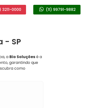
) 3211-0000
(11) 99791-9882
 - SP
ba, a
Bio Soluções
é a
nto, garantindo que
descubra como