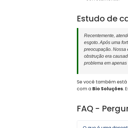
Estudo de c
Recentemente, atende
esgoto. Após uma for
preocupação. Nossa e
obstrução era causad
problema em apenas 1 
Se você também está 
com a
Bio Soluções
. 
FAQ - Pergu
O que é uma desent