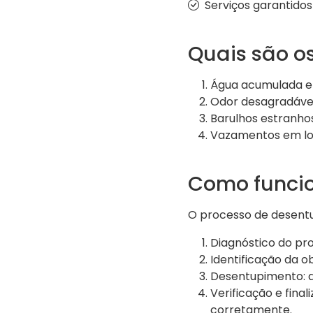
Serviços garantido
Quais são o
Água acumulada em
Odor desagradável
Barulhos estranho
Vazamentos em lo
Como funcio
O processo de desent
Diagnóstico do pro
Identificação da o
Desentupimento: a
Verificação e fina
corretamente.