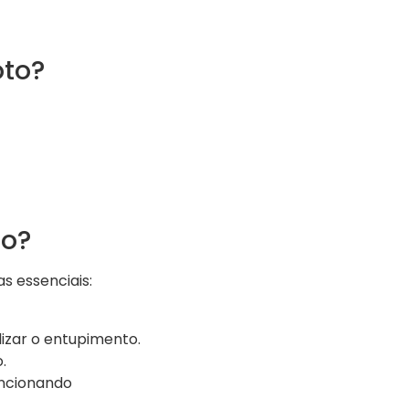
oto?
to?
 essenciais:
lizar o entupimento.
.
funcionando