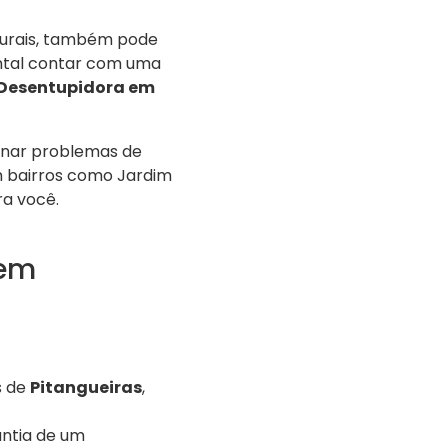
turais, também pode
ntal contar com uma
Desentupidora em
ionar problemas de
m bairros como Jardim
ra você.
 em
s de
Pitangueiras
,
ntia de um