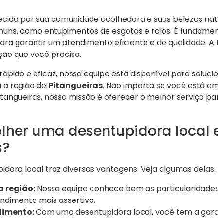
ecida por sua comunidade acolhedora e suas belezas na
muns, como entupimentos de esgotos e ralos. É fundame
ara garantir um atendimento eficiente e de qualidade. A
ção que você precisa.
pido e eficaz, nossa equipe está disponível para soluc
 a região de
Pitangueiras
. Não importa se você está e
tangueiras, nossa missão é oferecer o melhor serviço pa
olher uma desentupidora local
s?
dora local traz diversas vantagens. Veja algumas delas:
 região:
Nossa equipe conhece bem as particularidade
ndimento mais assertivo.
dimento:
Com uma desentupidora local, você tem a gara