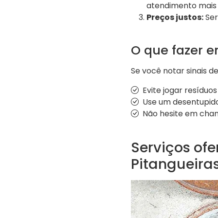
atendimento mais r
Preços justos:
Ser
O que fazer 
Se você notar sinais d
Evite jogar resíduos 
Use um desentupidor
Não hesite em cha
Serviços of
Pitangueira