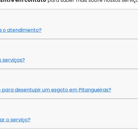
.
Entre em contato
para saber mais sobre nossos serviço
a o atendimento?
s serviços?
o para desentupir um esgoto em Pitangueiras?
ar o serviço?