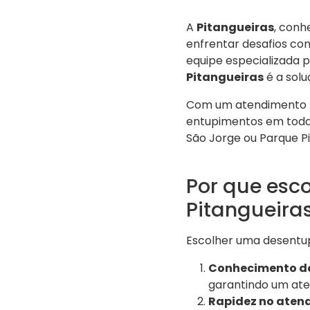
A
Pitangueiras
, conh
enfrentar desafios co
equipe especializada p
Pitangueiras
é a solu
Com um atendimento rá
entupimentos em toda
São Jorge ou Parque Pi
Por que esc
Pitangueira
Escolher uma desentupi
Conhecimento da
garantindo um ate
Rapidez no aten