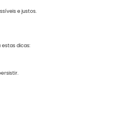
íveis e justos.
estas dicas:
rsistir.