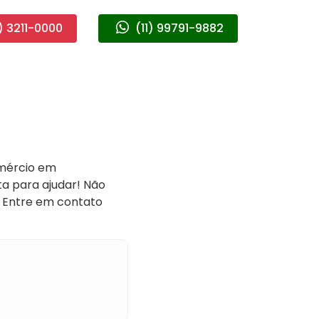
) 3211-0000
(11) 99791-9882
omércio em
a para ajudar! Não
. Entre em contato