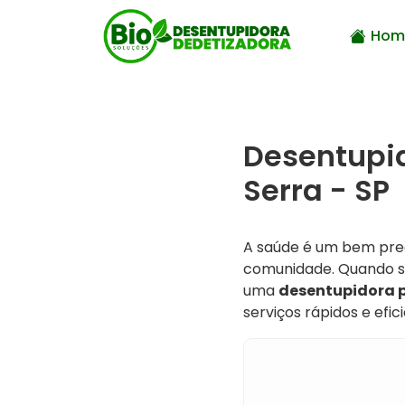
Hom
Desentupi
Serra - SP
A saúde é um bem prec
comunidade. Quando se
uma
desentupidora p
serviços rápidos e efi