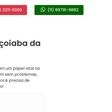
) 3211-0000
(11) 99791-9882
açoiaba da
m um papel vital na
nem sem problemas,
você precisa de
o!