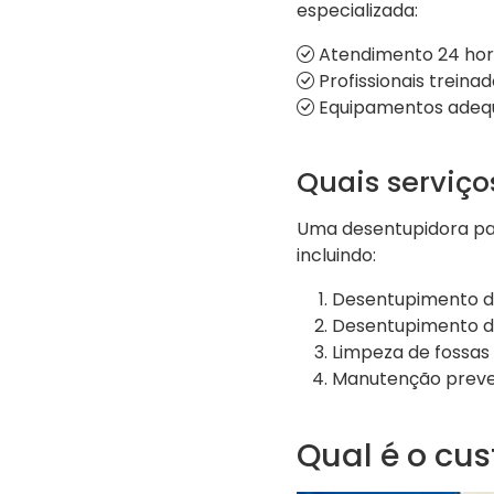
especializada:
Atendimento 24 hor
Profissionais trein
Equipamentos adequ
Quais serviço
Uma desentupidora par
incluindo:
Desentupimento de
Desentupimento de
Limpeza de fossas 
Manutenção preven
Qual é o cus