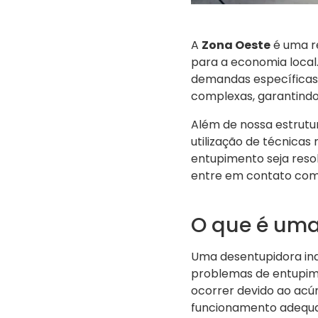
A
Zona Oeste
é uma re
para a economia local
demandas específicas 
complexas, garantindo
Além de nossa estrutur
utilização de técnica
entupimento seja reso
entre em contato co
O que é uma
Uma desentupidora ind
problemas de entupime
ocorrer devido ao acú
funcionamento adequad