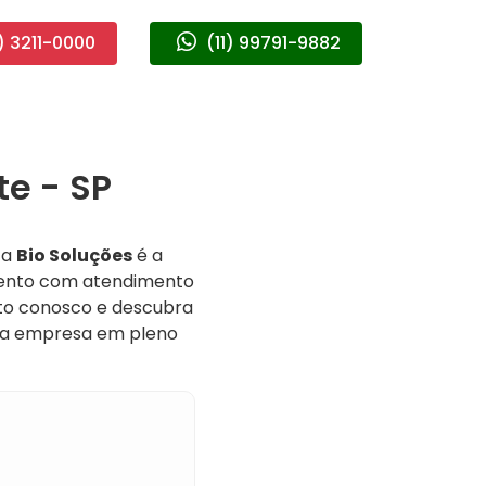
) 3211-0000
(11) 99791-9882
te - SP
 a
Bio Soluções
é a
mento com atendimento
ato conosco e descubra
ua empresa em pleno