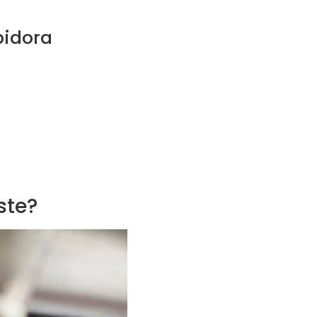
pidora
ste?