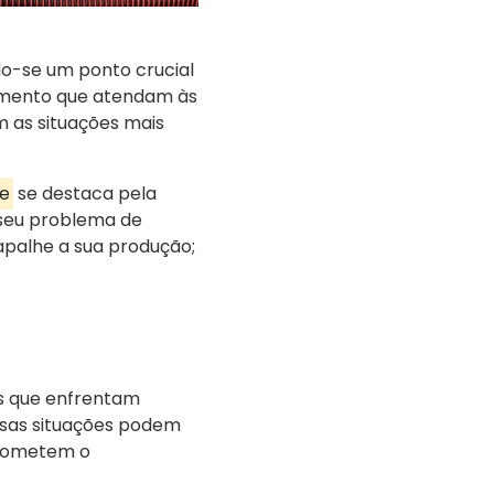
do-se um ponto crucial
pimento que atendam às
 as situações mais
te
se destaca pela
 seu problema de
apalhe a sua produção;
as que enfrentam
ssas situações podem
prometem o