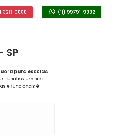
) 3211-0000
(11) 99791-9882
- SP
dora para escolas
ta desafios em sua
as e funcionais é