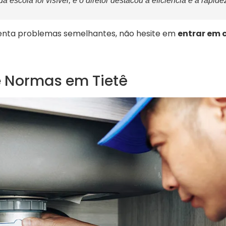
a escola foi visível, e o diretor destacou a eficiência e a rapide
nta problemas semelhantes, não hesite em
entrar em 
e Normas em Tietê