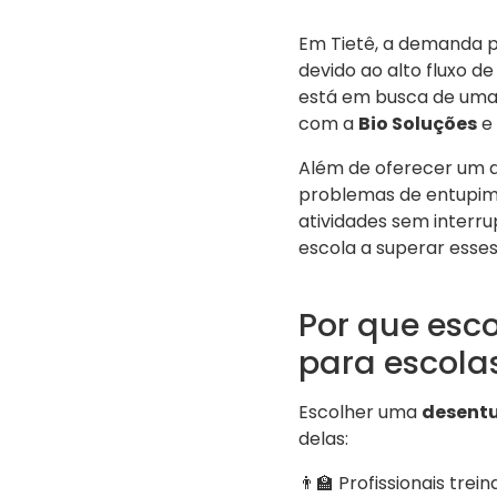
Em Tietê, a demanda p
devido ao alto fluxo d
está em busca de um
com a
Bio Soluções
e 
Além de oferecer um a
problemas de entupime
atividades sem interr
escola a superar esses
Por que esc
para escola
Escolher uma
desentu
delas:
👨‍🏫 Profissionais tre