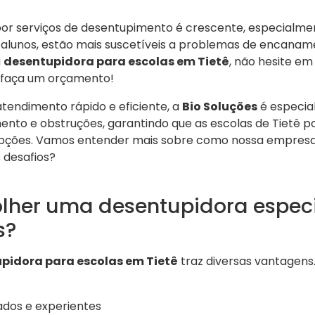
or serviços de desentupimento é crescente, especialmen
e alunos, estão mais suscetíveis a problemas de encaname
a
desentupidora para escolas em Tietê
, não hesite e
faça um orçamento!
tendimento rápido e eficiente, a
Bio Soluções
é especia
nto e obstruções, garantindo que as escolas de Tietê p
upções. Vamos entender mais sobre como nossa empresa
 desafios?
olher uma desentupidora espec
s?
pidora para escolas em Tietê
traz diversas vantagens
inados e experientes