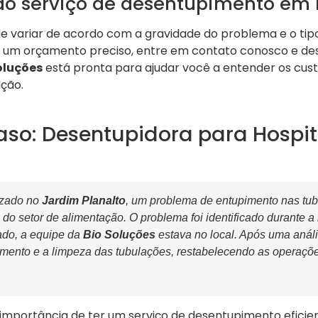
do serviço de desentupimento em 
e variar de acordo com a gravidade do problema e o tipo
r um orçamento preciso, entre em contato conosco e des
oluções
está pronta para ajudar você a entender os cust
ção.
aso: Desentupidora para Hospi
izado no
Jardim Planalto
, um problema de entupimento nas tu
 do setor de alimentação. O problema foi identificado durante
ado, a equipe da
Bio Soluções
estava no local. Após uma análi
imento e a limpeza das tubulações, restabelecendo as operaç
a importância de ter um serviço de desentupimento efici