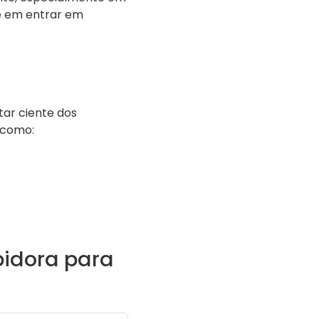
te em entrar em
tar ciente dos
 como:
pidora para