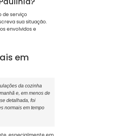
Paulínia?
 de serviço
creva sua situação.
os envolvidos e
tais em
bulações da cozinha
 a manhã e, em menos de
se detalhada, foi
ões normais em tempo
ente, especialmente em