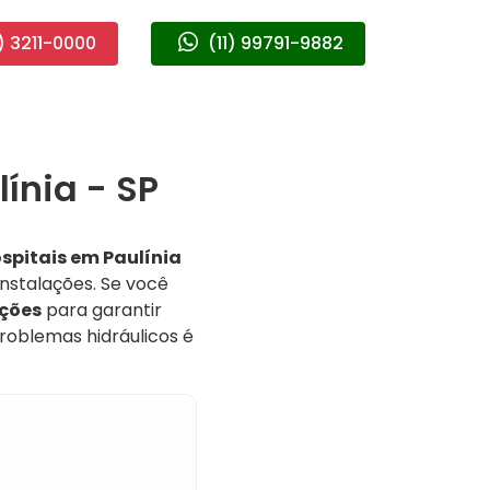
) 3211-0000
(11) 99791-9882
ínia - SP
spitais em Paulínia
nstalações. Se você
uções
para garantir
roblemas hidráulicos é