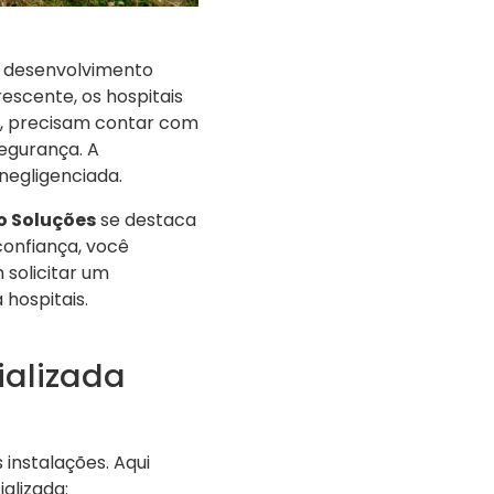
u desenvolvimento
rescente, os hospitais
ia, precisam contar com
egurança. A
negligenciada.
o Soluções
se destaca
confiança, você
solicitar um
hospitais.
ializada
instalações. Aqui
alizada: