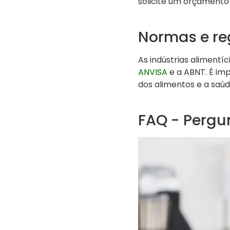
solicite um orçamento
Normas e r
As indústrias aliment
ANVISA
e a ABNT. É imp
dos alimentos e a saú
FAQ - Pergu