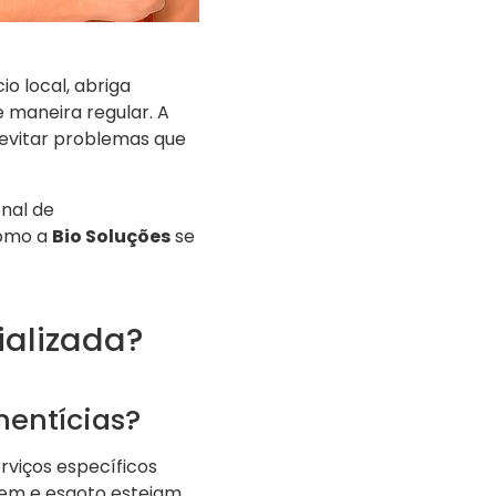
o local, abriga
 maneira regular. A
 evitar problemas que
nal de
como a
Bio Soluções
se
ializada?
mentícias?
rviços específicos
gem e esgoto estejam