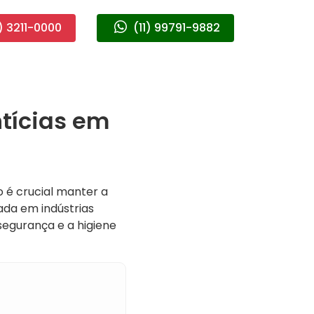
) 3211-0000
(11) 99791-9882
tícias em
o é crucial manter a
ada em indústrias
 segurança e a higiene