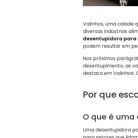
Valinhos, uma cidade q
diversas indústrias al
desentupidora para 
podem resultar em per
Nos próximos parágrafo
desentupimento, as v
destaca em Valinhos. 
Por que esc
O que é uma d
Uma desentupidora par
para setores que lida