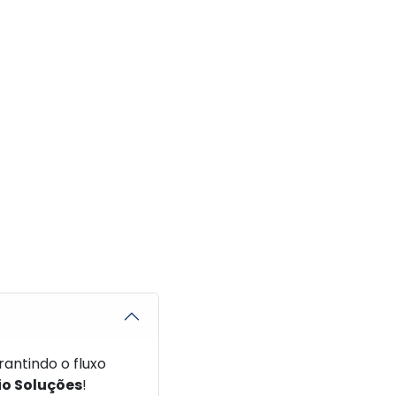
antindo o fluxo
io Soluções
!