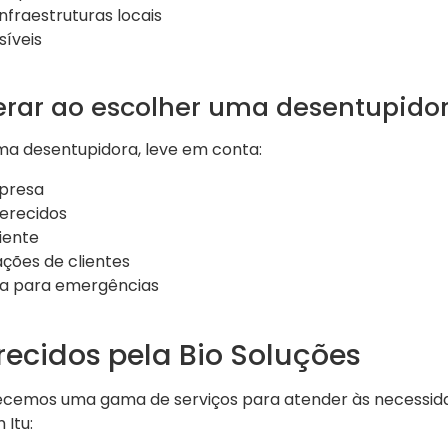
fraestruturas locais
síveis
erar ao escolher uma desentupidor
ma desentupidora, leve em conta:
mpresa
ferecidos
iente
ções de clientes
a para emergências
recidos pela Bio Soluções
recemos uma gama de serviços para atender às necessid
 Itu: