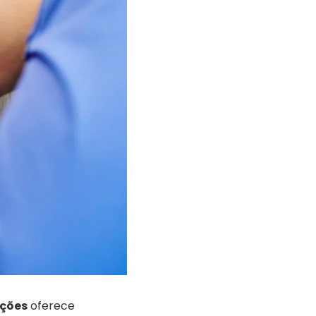
uções
oferece