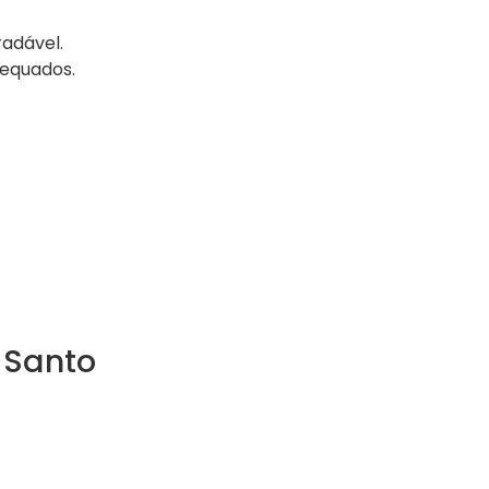
radável.
dequados.
 Santo