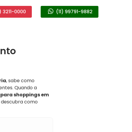
) 3211-0000
(11) 99791-9882
nto
ria
, sabe como
entes. Quando a
 para shoppings em
e descubra como