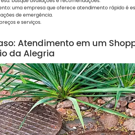
esa: busque avaliações e recomendações.
to: uma empresa que oferece atendimento rápido é ess
uações de emergência.
reços e serviços.
aso: Atendimento em um Shopp
io da Alegria