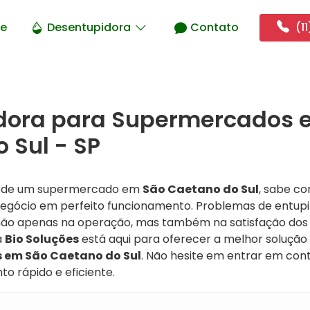
e
Desentupidora
Contato
(11
dora para Supermercados 
 Sul - SP
io de um supermercado em
São Caetano do Sul
, sabe co
 negócio em perfeito funcionamento. Problemas de ent
não apenas na operação, mas também na satisfação dos cl
a
Bio Soluções
está aqui para oferecer a melhor soluçã
 em São Caetano do Sul
. Não hesite em entrar em con
o rápido e eficiente.