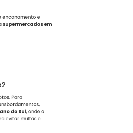
de encanamento e
a supermercados em
e?
tos. Para
transbordamentos,
ano do Sul
, onde a
ra evitar multas e