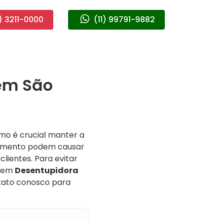
) 3211-0000
(11) 99791-9882
em São
mo é crucial manter a
upimento podem causar
ientes. Para evitar
o em
Desentupidora
tato conosco para