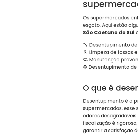
supermerca
Os supermercados enf
esgoto. Aqui estão alg
São Caetano do Sul
d
🔧 Desentupimento de 
🚿 Limpeza de fossas 
🧼 Manutenção preven
♻️ Desentupimento de 
O que é dese
Desentupimento é o p
supermercados, esse se
odores desagradáveis
fiscalização é rigorosa
garantir a satisfação d