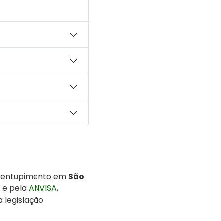
desentupimento em
São
p
e pela
ANVISA
,
 legislação