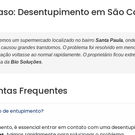
aso: Desentupimento em São C
emos um supermercado localizado no bairro
Santa Paula
, ond
 causou grandes transtornos. O problema foi resolvido em meno
ação voltasse ao normal rapidamente. O proprietário ficou ext
cia da
Bio Soluções
.
ntas Frequentes
o de entupimento?
ento, é essencial entrar em contato com uma desentupid
es
. Agimos rapidamente para solucionar o problema.