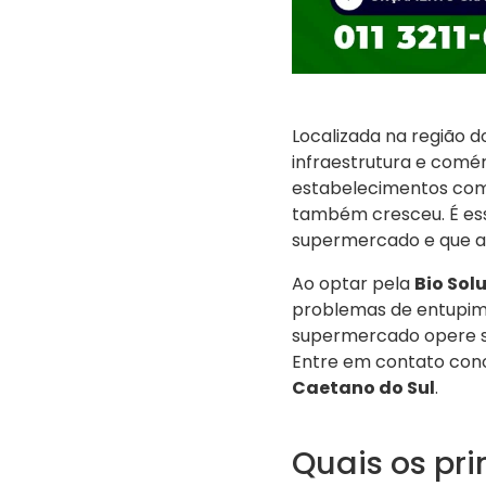
Localizada na região 
infraestrutura e comé
estabelecimentos come
também cresceu. É ess
supermercado e que at
Ao optar pela
Bio Sol
problemas de entupime
supermercado opere se
Entre em contato con
Caetano do Sul
.
Quais os pr