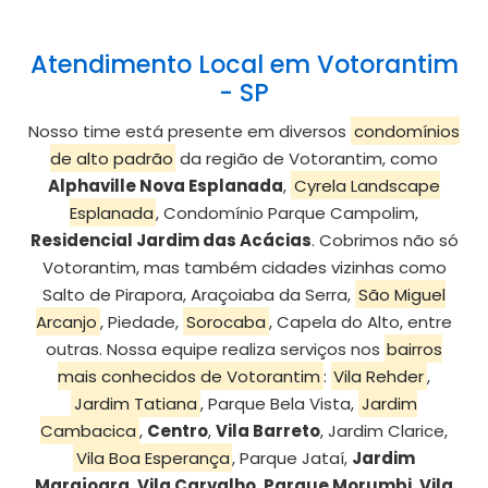
Atendimento Local em Votorantim
- SP
Nosso time está presente em diversos
condomínios
de alto padrão
da região de Votorantim, como
Alphaville Nova Esplanada
,
Cyrela Landscape
Esplanada
, Condomínio Parque Campolim,
Residencial Jardim das Acácias
. Cobrimos não só
Votorantim, mas também cidades vizinhas como
Salto de Pirapora, Araçoiaba da Serra,
São Miguel
Arcanjo
, Piedade,
Sorocaba
, Capela do Alto, entre
outras. Nossa equipe realiza serviços nos
bairros
mais conhecidos de Votorantim
:
Vila Rehder
,
Jardim Tatiana
, Parque Bela Vista,
Jardim
Cambacica
,
Centro
,
Vila Barreto
, Jardim Clarice,
Vila Boa Esperança
, Parque Jataí,
Jardim
Marajoara
,
Vila Carvalho
,
Parque Morumbi
,
Vila