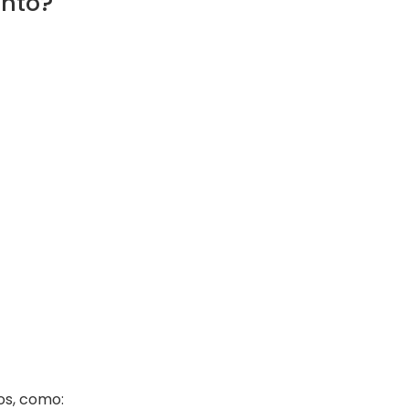
ento?
os, como: