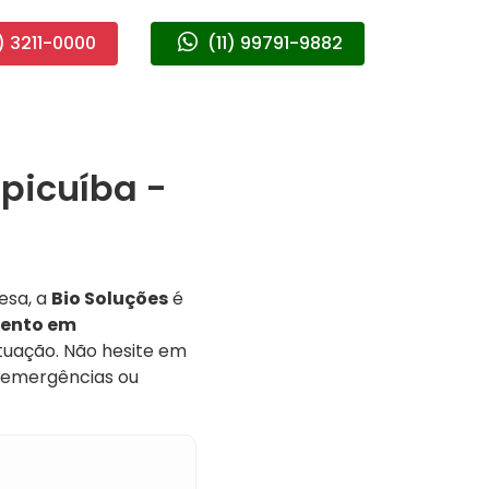
) 3211-0000
(11) 99791-9882
picuíba -
esa, a
Bio Soluções
é
ento em
ituação. Não hesite em
a emergências ou