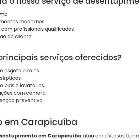
a o nosso serviço de desentupim
ema.
amentos modernos.
com profissionais qualificados.
ão do cliente.
principais serviços oferecidos?
 esgoto e ralos.
sépticas.
pias e lavatórios.
lações com câmera.
enção preventiva.
o em Carapicuíba
sentupimento em Carapicuíba
atua em diversos bairr