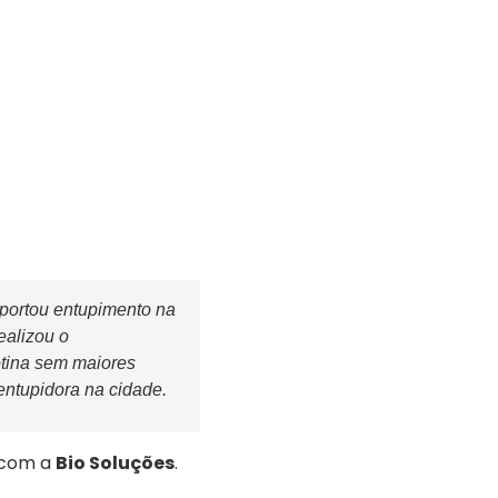
portou entupimento na
ealizou o
otina sem maiores
entupidora na cidade.
 com a
Bio Soluções
.