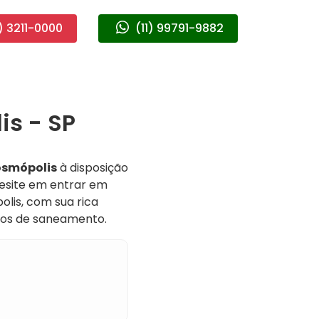
) 3211-0000
(11) 99791-9882
s - SP
osmópolis
à disposição
esite em entrar em
olis, com sua rica
iços de saneamento.