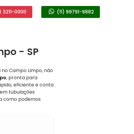
) 3211-0000
(11) 99791-9882
mpo - SP
a no Campo Limpo, não
mpo
, pronta para
pido, eficiente e conta
a em tubulações
bra como podemos