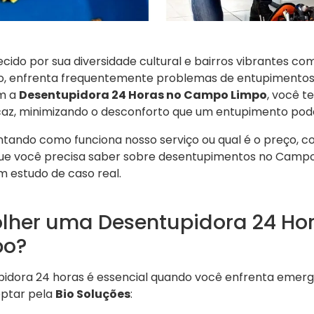
do por sua diversidade cultural e bairros vibrantes com
io, enfrenta frequentemente problemas de entupimento
m a
Desentupidora 24 Horas no Campo Limpo
, você t
icaz, minimizando o desconforto que um entupimento pode
tando como funciona nosso serviço ou qual é o preço, con
e você precisa saber sobre desentupimentos no Campo L
 estudo de caso real.
olher uma Desentupidora 24 Ho
po?
idora 24 horas é essencial quando você enfrenta emergê
optar pela
Bio Soluções
: