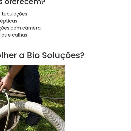
os oferecem?
 tubulações
sépticas
ações com câmera
los e calhas
lher a Bio Soluções?