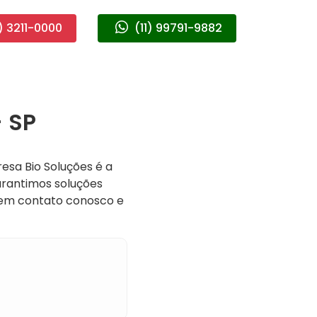
) 3211-0000
(11) 99791-9882
 SP
resa Bio Soluções é a
arantimos soluções
e em contato conosco e