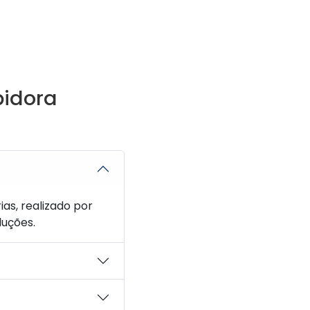
pidora
as, realizado por
luções.