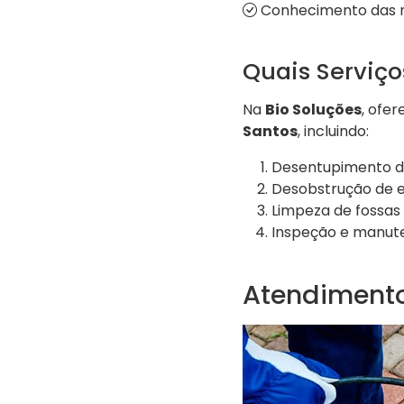
Conhecimento das no
Quais Serviç
Na
Bio Soluções
, ofe
Santos
, incluindo:
Desentupimento de 
Desobstrução de es
Limpeza de fossas 
Inspeção e manut
Atendimento