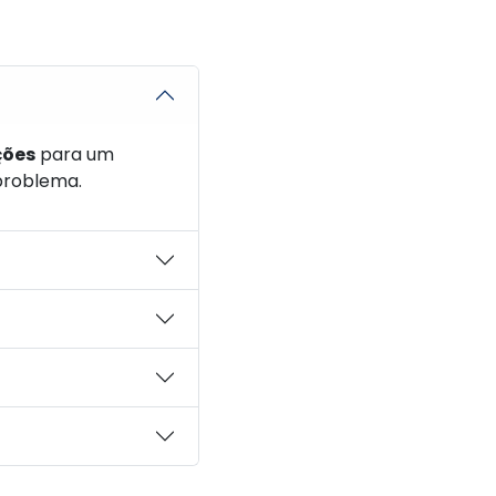
ções
para um
 problema.