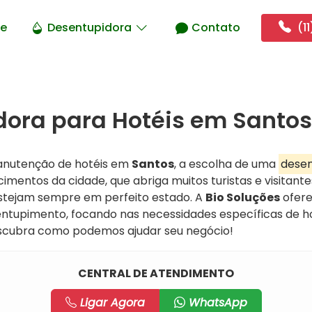
e
Desentupidora
Contato
(11
ora para Hotéis em Santos
anutenção de hotéis em
Santos
, a escolha de uma
desen
cimentos da cidade, que abriga muitos turistas e visitante
estejam sempre em perfeito estado. A
Bio Soluções
ofere
entupimento, focando nas necessidades específicas de ho
scubra como podemos ajudar seu negócio!
CENTRAL DE ATENDIMENTO
Ligar Agora
WhatsApp