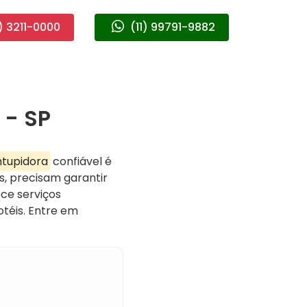
) 3211-0000
(11) 99791-9882
 - SP
tupidora
confiável é
s, precisam garantir
ce serviços
téis. Entre em